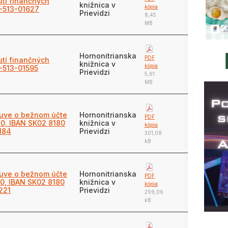
tí finančných
knižnica v
kópia
2-513-01627
Prievidzi
8,45
MB
Hornonitrianska
PDF
tí finančných
knižnica v
kópia
2-513-01595
Prievidzi
5,61
MB
luve o bežnom účte
Hornonitrianska
PDF
0, IBAN SK02 8180
knižnica v
kópia
184
Prievidzi
301,08
kB
luve o bežnom účte
Hornonitrianska
PDF
0, IBAN SK02 8180
knižnica v
kópia
221
Prievidzi
299,06
kB