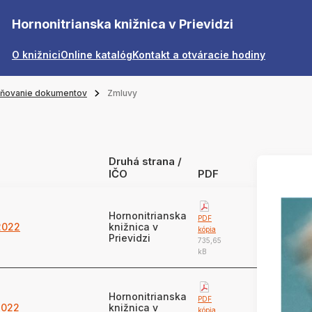
Hornonitrianska knižnica v Prievidzi
O knižnici
Online katalóg
Kontakt a otváracie hodiny
jňovanie dokumentov
Zmluvy
Druhá strana /
IČO
PDF
Hornonitrianska
PDF
2022
knižnica v
kópia
Prievidzi
735,65
kB
Hornonitrianska
PDF
2022
knižnica v
kópia