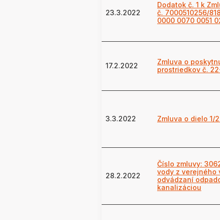
Dodatok č. 1 k Zm
23.3.2022
č. 7000510256/81
0000 0070 0051 0
Zmluva o poskytnu
17.2.2022
prostriedkov č. 2
3.3.2022
Zmluva o dielo 1/
Číslo zmluvy: 30
vody z verejného
28.2.2022
odvádzaní odpado
kanalizáciou