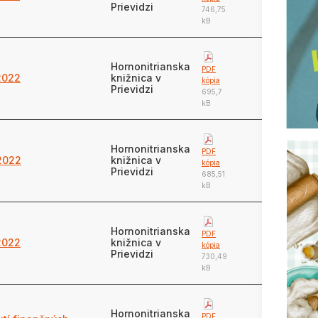
Prievidzi
746,75
kB
Hornonitrianska
PDF
2022
knižnica v
kópia
Prievidzi
695,7
kB
Hornonitrianska
PDF
2022
knižnica v
kópia
Prievidzi
685,51
kB
Hornonitrianska
PDF
2022
knižnica v
kópia
Prievidzi
730,49
kB
Hornonitrianska
PDF