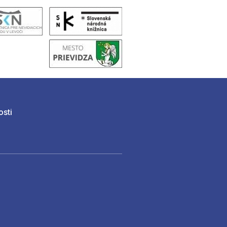
osti
)