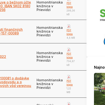
luve o bežnom účte
Hornonitrianska
PDF
80, IBAN SK02 8180
knižnica v
kópia
256
Prievidzi
299,36
kB
Hornonitrianska
tí finančných
PDF
knižnica v
2-157-00089
kópia
Prievidzi
4,6 MB
Hornonitrianska
PDF
2022
knižnica v
kópia
Prievidzi
734,67
kB
Najno
6200081 o dodávke
Hornonitrianska
PDF
 vodovodu a o
knižnica v
kópia
vých vôd verejnou
Prievidzi
1,22
MB