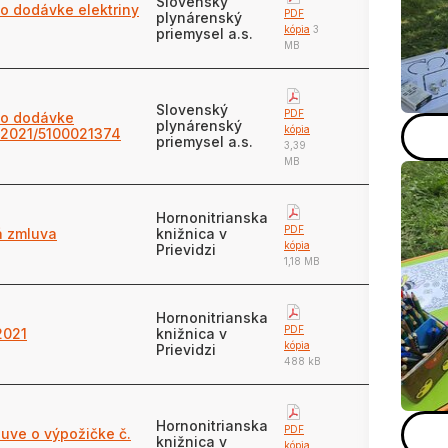
Slovenský
o dodávke elektriny
PDF
plynárenský
kópia
3
priemysel a.s.
MB
Slovenský
PDF
 o dodávke
plynárenský
kópia
 2021/5100021374
priemysel a.s.
3,39
MB
Hornonitrianska
PDF
á zmluva
knižnica v
kópia
Prievidzi
1,18 MB
Hornonitrianska
PDF
2021
knižnica v
kópia
Prievidzi
488 kB
Hornonitrianska
PDF
luve o výpožičke č.
knižnica v
kópia