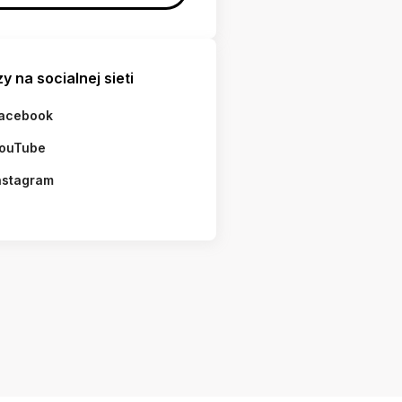
y na socialnej sieti
acebook
ouTube
nstagram