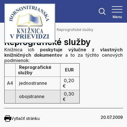
Menu
Hlavná stránka
Služby
Reprografické služby
Reprografické služby
Knižnica ich
poskytuje výlučne z vlastných
knižničných dokumentov
a to za týchto cenových
podmienok:
Reprografické
EUR
služby
0,20
A4
jednostranne
€
0,30
obojstranne
€
20.07.2009
Vytlačiť stránku