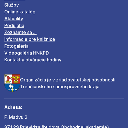
Služby
Online katalóg
Aktuality
Podujatia
Zoznámte sa ...
Informácie pre knižnice
Fotogaléria
Videogaléria HNKPD
Kontakt a otváracie hodiny
Organizácia je v zriaďovateľskej pôsobnosti
Trenčianskeho samosprávneho kraja
Adresa:
F. Madvu 2
971 29 Prievidza (budova Obchodnej akadémie)