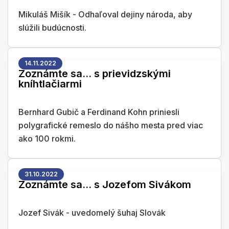
Mikuláš Mišík - Odhaľoval dejiny národa, aby
slúžili budúcnosti.
14.11.2022
Zoznámte sa... s prievidzskými
kníhtlačiarmi
Bernhard Gubič a Ferdinand Kohn priniesli
polygrafické remeslo do nášho mesta pred viac
ako 100 rokmi.
31.10.2022
Zoznámte sa... s Jozefom Sivákom
Jozef Sivák - uvedomelý šuhaj Slovák