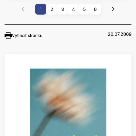
1
2
3
4
5
6
20.07.2009
Vytlačiť stránku