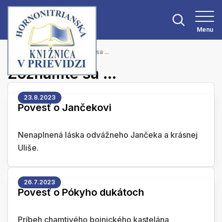
Menu
Hlavná stránka
Zoznámte sa ...
Zoznámte sa ...
23.8.2023
Povesť o Jančekovi
Nenaplnená láska odvážneho Jančeka a krásnej
Uliše.
26.7.2023
Povesť o Pókyho dukátoch
Príbeh chamtivého bojnického kastelána