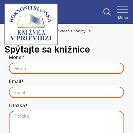
Menu
Hlavná stránka
Kontakt a otváracie hodiny
Spýtajte sa knižnice
Spýtajte sa knižnice
Meno*
Email*
Otázka*