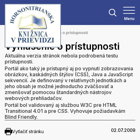
Menu
Hlavná stránka
Vyhlásenie o prístupnosti
Vyhlásenie o prístupnosti
Aktuálna verzia stránok nebola podrobená testu
prístupnosti.
Portál ako taký je prístupný aj po vypnutí zobrazovania
obrázkov, kaskádných štýlov (CSS), Java a JavaScript
sekvencií. Je definovaný v relatívnych jednotkách a
jeho obsah je možné jednoducho zväčšovať a
zmenšovať pomocou štandardných nástrojov
webových prehliadačov.
Portál bol validovaný aj službou W3C pre HTML
Transitional 4.01 a pre CSS. Vyhovuje požiadavkám
Blind Friendly.
02.07.2009
Vytlačiť stránku