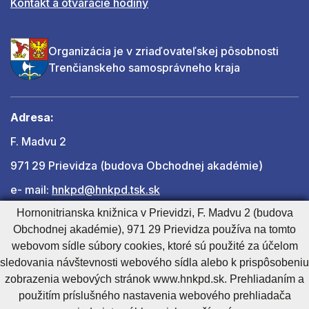
Kontakt a otváracie hodiny
Organizácia je v zriaďovateľskej pôsobnosti
Trenčianskeho samosprávneho kraja
Adresa:
F. Madvu 2
971 29 Prievidza (budova Obchodnej akadémie)
e- mail:
hnkpd@hnkpd.tsk.sk
Hornonitrianska knižnica v Prievidzi, F. Madvu 2 (budova
Obchodnej akadémie), 971 29 Prievidza používa na tomto
Ďalšie kontakty
webovom sídle súbory cookies, ktoré sú použité za účelom
sledovania návštevnosti webového sídla alebo k prispôsobeniu
zobrazenia webových stránok www.hnkpd.sk. Prehliadaním a
Cookies nastavenie
Cookies - viac informácií
Vyhlásenie o prístupnosti
použitím príslušného nastavenia webového prehliadača
Technický prevádzkovateľ
Správca obsahu