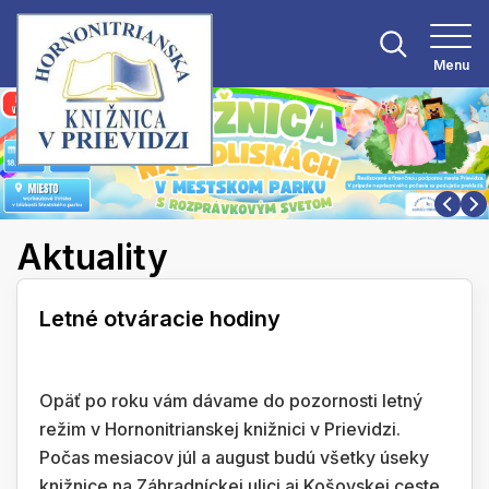
Menu
Aktuality
Letné otváracie hodiny
Opäť po roku vám dávame do pozornosti letný
režim v Hornonitrianskej knižnici v Prievidzi.
Počas mesiacov júl a august budú všetky úseky
knižnice na Záhradníckej ulici aj Košovskej ceste