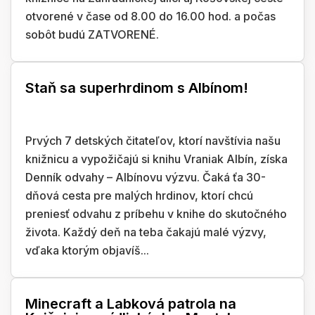
otvorené v čase od 8.00 do 16.00 hod. a počas
sobôt budú ZATVORENÉ.
Staň sa superhrdinom s Albínom!
Prvých 7 detských čitateľov, ktorí navštívia našu
knižnicu a vypožičajú si knihu Vraniak Albín, získa
Denník odvahy – Albínovu výzvu. Čaká ťa 30-
dňová cesta pre malých hrdinov, ktorí chcú
preniesť odvahu z príbehu v knihe do skutočného
života. Každý deň na teba čakajú malé výzvy,
vďaka ktorým objavíš...
Minecraft a Labková patrola na