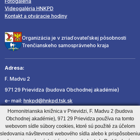
Fotogaléria
Videogaléria HNKPD
Kontakt a otváracie hodiny
Organizácia je v zriaďovateľskej pôsobnosti
Trenčianskeho samosprávneho kraja
Adresa:
F. Madvu 2
971 29 Prievidza (budova Obchodnej akadémie)
e- mail:
hnkpd@hnkpd.tsk.sk
Hornonitrianska knižnica v Prievidzi, F. Madvu 2 (budova
Obchodnej akadémie), 971 29 Prievidza používa na tomto
Ďalšie kontakty
webovom sídle súbory cookies, ktoré sú použité za účelom
sledovania návštevnosti webového sídla alebo k prispôsobeniu