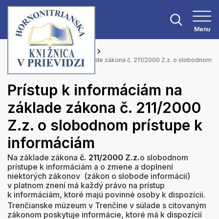
Menu
Hlavná stránka
O knižnici
Prístup k informáciám na základe zákona č. 211/2000 Z.z. o slobodnom
prístupe k informáciám
Prístup k informáciám na
základe zákona č. 211/2000
Z.z. o slobodnom prístupe k
informáciám
Na základe zákona
č. 211/2000 Z.z.
o slobodnom
prístupe k informáciám a o zmene a doplnení
niektorých zákonov (zákon o slobode informácií)
v platnom znení má každý právo na prístup
k informáciám, ktoré majú povinné osoby k dispozícii.
Trenčianske múzeum v Trenčíne v súlade s citovaným
zákonom poskytuje informácie, ktoré má k dispozícií