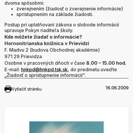
dvoma spôsobmi:
zverejnením (žiadosť o zverejnenie informácie)
sprístupnením na základe žiadosti.
Postup pri uplatňovaní zákona o slobode informácií
upravuje Pokyn riaditeľa školy.
Kde môžete žiadať o informácie?
Hornonitrianska knižnica v Prievidzi
F. Madvu 2 (budova Obchodnej akadémie)
971 29 Prievidza
Osobne v pracovných dňoch v čase
8.00 – 15.00 hod.
E-mail:
hnkpd@hnkpd.tsk.sk
, do predmetu uveďte
„Žiadosť o spristupnenie informácií“.
16.06.2009
Vytlačiť stránku