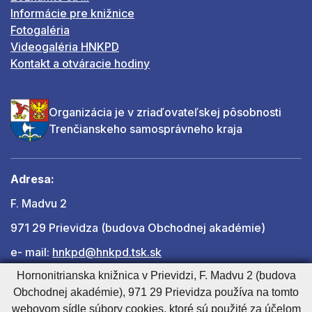
Informácie pre knižnice
Fotogaléria
Videogaléria HNKPD
Kontakt a otváracie hodiny
Organizácia je v zriaďovateľskej pôsobnosti
Trenčianskeho samosprávneho kraja
Adresa:
F. Madvu 2
971 29 Prievidza (budova Obchodnej akadémie)
e- mail:
hnkpd@hnkpd.tsk.sk
Hornonitrianska knižnica v Prievidzi, F. Madvu 2 (budova
Obchodnej akadémie), 971 29 Prievidza používa na tomto
Ďalšie kontakty
webovom sídle súbory cookies, ktoré sú použité za účelom