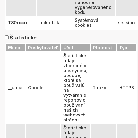
náhodne
vygenerovaného
kódu
Systémová
TS0xxxxx
hnkpd.sk
session
cookies
Štatistické
Meno
Poskytovateľ
Účel
Platnosť
Typ
Štatistické
údaje
zbierané v
anonymnej
podobe,
ktoré sa
používajú
__utma
Google
2 roky
HTTPS
na
vytváranie
reportov o
používaní
našich
webových
stránok
Štatistické
údaje
zbierané v