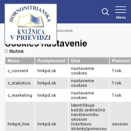
Menu
Hlavná stránka
Cookies nastavenie
Cookies nastavenie
Nutné
Meno
Poskytovateľ
Účel
Platnosť
nastavenie
c_consent
hnkpd.sk
1 rok
cookies
nastavenie
c_statistics
hnkpd.sk
1 rok
cookies
nastavenie
c_marketing
hnkpd.sk
1 rok
cookies
Identifikuje
každú jedinečnú
návštevnícku
session
hnkpd_live
hnkpd.sk
(návštevu
session
stránky)pomocou