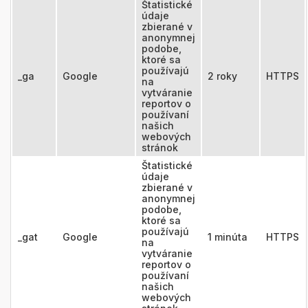
Štatistické
údaje
zbierané v
anonymnej
podobe,
ktoré sa
používajú
_ga
Google
2 roky
HTTPS
na
vytváranie
reportov o
používaní
našich
webových
stránok
Štatistické
údaje
zbierané v
anonymnej
podobe,
ktoré sa
používajú
_gat
Google
1 minúta
HTTPS
na
vytváranie
reportov o
používaní
našich
webových