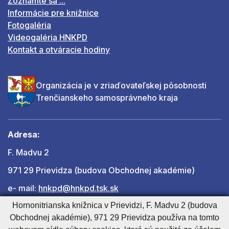
Zoznámte sa ...
Informácie pre knižnice
Fotogaléria
Videogaléria HNKPD
Kontakt a otváracie hodiny
Organizácia je v zriaďovateľskej pôsobnosti
Trenčianskeho samosprávneho kraja
Adresa:
F. Madvu 2
971 29 Prievidza (budova Obchodnej akadémie)
e- mail:
hnkpd@hnkpd.tsk.sk
Hornonitrianska knižnica v Prievidzi, F. Madvu 2 (budova
Obchodnej akadémie), 971 29 Prievidza používa na tomto
Ďalšie kontakty