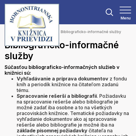
Menu
Hlavná stránka
Služby
Bibliograficko-informačné služby
Bibliograficko-informačné
služby
Súčasťou bibliograficko-informačných služieb v
knižnici sú:
Vyhľadávanie a príprava dokumentov
z fondu
kníh a periodík knižnice na čitateľom zadanú
tému.
Spracovanie rešerší a bibliografií
. Požiadavku
na spracovanie rešerše alebo bibliografie je
možné zadať iba osobne a to na všetkých
pracoviskách knižnice. Tematické požiadavky na
vyhľadanie dokumentov ako aj spracovanie
rešerše alebo bibliografie je možné iba na
základe písomnej požiadavky
čitateľa na