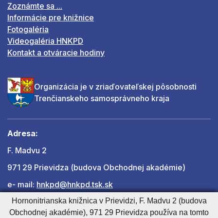
Zoznámte sa ...
Informácie pre knižnice
Fotogaléria
Videogaléria HNKPD
Kontakt a otváracie hodiny
Organizácia je v zriaďovateľskej pôsobnosti
Trenčianskeho samosprávneho kraja
Adresa:
F. Madvu 2
971 29 Prievidza (budova Obchodnej akadémie)
e- mail:
hnkpd@hnkpd.tsk.sk
Hornonitrianska knižnica v Prievidzi, F. Madvu 2 (budova
Obchodnej akadémie), 971 29 Prievidza používa na tomto