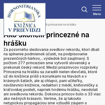
Menu
Hlavná stránka
Ako skončili princezné na hrášku
Ako skončili princezné na
hrášku
Za pozorného sledovania svedkov rekordu, ktorí dbali
na splnenie podmienok účasti, na podpisovanie
prezenčných hárkov,...výsledok bol zaujímavý. S
počtom 277 princezien sme vytvorili slovenský a
prekonali český rekord. Medzi priaznivcov rozprávky
Princezná na hrášku sa zaradili nielen dievčatá, ktoré
už do knižnice prišli s korunkami na hlavách a v
krásnych šatách, ale aj chlapci, pani učiteľky,
návštevníci knižnice, redaktori z médií, knihovníčky a
kráľovskej posteli, napriek tvrdému hrášku, neodolali
ani svedkovia rekordu. Dokonca princov bolo o 33 viac
ako nežných krásavíc. Veríme, že aj takouto
netypickou propagáciou sme vzbudili záujem o