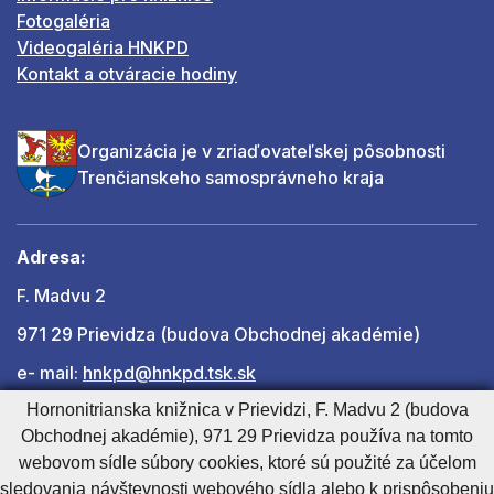
Fotogaléria
Videogaléria HNKPD
Kontakt a otváracie hodiny
Organizácia je v zriaďovateľskej pôsobnosti
Trenčianskeho samosprávneho kraja
Adresa:
F. Madvu 2
971 29 Prievidza (budova Obchodnej akadémie)
e- mail:
hnkpd@hnkpd.tsk.sk
Hornonitrianska knižnica v Prievidzi, F. Madvu 2 (budova
Obchodnej akadémie), 971 29 Prievidza používa na tomto
Ďalšie kontakty
webovom sídle súbory cookies, ktoré sú použité za účelom
sledovania návštevnosti webového sídla alebo k prispôsobeniu