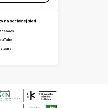
y na socialnej sieti
acebook
ouTube
nstagram