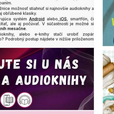
paním.
ižnice možnosť stiahnuť si najnovšie audioknihy a
aj obľúbené klasiky.
orujúca systém
Android
alebo
iOS
, smartfón, či
ítať, ale aj počúvať. V súčastnosti je možné si
okníh mesačne
.
ioknihy, alebo e-knihy stačí urobiť zopár
o? Podrobný postup nájdete v nižšie priloženom