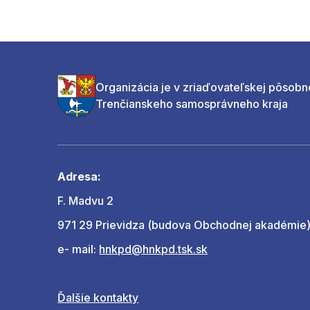
Organizácia je v zriaďovateľskej pôsobn
Trenčianskeho samosprávneho kraja
Adresa:
F. Madvu 2
971 29 Prievidza (budova Obchodnej akadémie
e- mail:
hnkpd@hnkpd.tsk.sk
Ďalšie kontakty