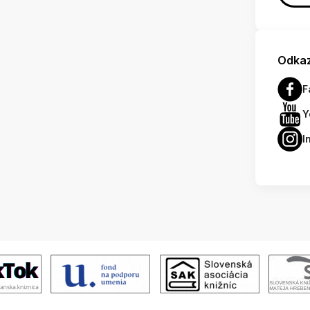
Odkaz
F
Y
I