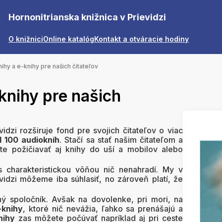
Hornonitrianska knižnica v Prievidzi
O knižnici
Online katalóg
Kontakt a otváracie hodiny
ihy a e-knihy pre našich čitateľov
knihy pre našich
vidzi rozširuje fond pre svojich čitateľov o viac
1 100 audiokníh
. Stačí sa stať našim čitateľom a
te požičiavať aj knihy do uší a mobilov alebo
s charakteristickou vôňou nič nenahradí. My v
evidzi môžeme iba súhlasiť, no zároveň platí, že
ný spoločník. Avšak na dovolenke, pri mori, na
-knihy
, ktoré nič nevážia, ľahko sa prenášajú a
nihy
zas môžete počúvať napríklad aj pri ceste