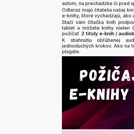
autom, na prechádzke či pred s
Odteraz majú čitatelia našej kn
e-knihy, ktoré vychádzajú, ako 
Stačí vám čítačka kníh podp
tablet a môžete knihy nielen č
požičať
2 tituly e-kníh / audi
K stiahnutiu obľúbenej aud
jednoduchých krokov. Ako na t
plagáte.