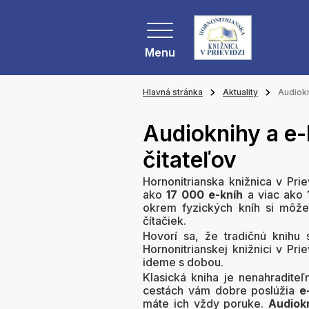
Menu
Hlavná stránka
Aktuality
Audiokn
Audioknihy a e-
čitateľov
Hornonitrianska knižnica v Prie
ako
17 000 e-kníh
a viac ako
okrem fyzických kníh si môže
čítačiek.
Hovorí sa, že tradičnú knihu 
Hornonitrianskej knižnici v Pri
ideme s dobou.
Klasická kniha je nenahraditeľ
cestách vám dobre poslúžia
e
máte ich vždy poruke.
Audiok