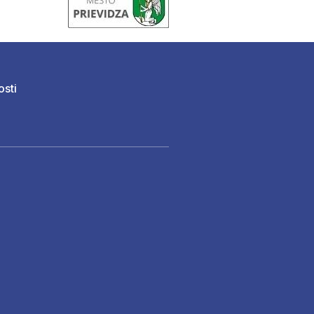
osti
)