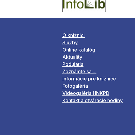
O knižnici
Služby
Online katalóg
Aktuality
Podujatia
Zoznámte sa ...
Informácie pre knižnice
Fotogaléria
Videogaléria HNKPD
Kontakt a otváracie hodiny