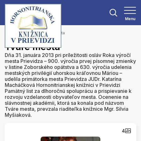
Menu
Hlavná stránka
Tváre mesta
Tváre mesta
Dňa 31. januára 2013 pri príležitosti osláv Roka výročí
mesta Prievidza – 900. výročia prvej písomnej zmienky
v listine Zoborského opátstva a 630. výročia udelenia
mestských privilégií uhorskou kráľovnou Máriou –
udelila primátorka mesta Prievidza JUDr. Katarína
Macháčková Hornonitrianskej knižnici v Prievidzi
Pamätný list za dlhoročnú spoluprácu a prispievanie k
rozvoju vzdelanosti obyvateľov mesta. Ocenenie na
slávnostnej akadémii, ktorá sa konala pod názvom
Tváre mesta, prevzala riaditeľka knižnice Mgr. Silvia
Myšiaková.
4