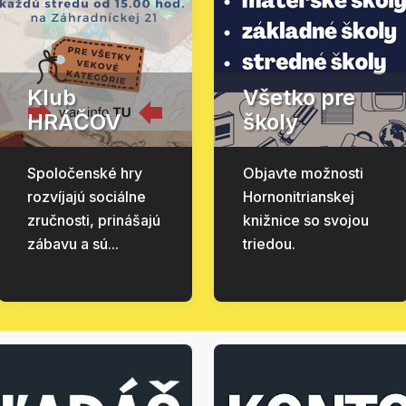
Klub
Všetko pre
HRÁČOV
školy
Spoločenské hry
Objavte možnosti
rozvíjajú sociálne
Hornonitrianskej
zručnosti, prinášajú
knižnice so svojou
zábavu a sú...
triedou.