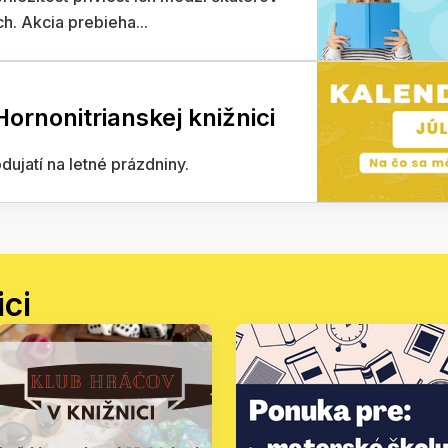
h. Akcia prebieha...
rnonitrianskej knižnici
ujatí na letné prázdniny.
ici