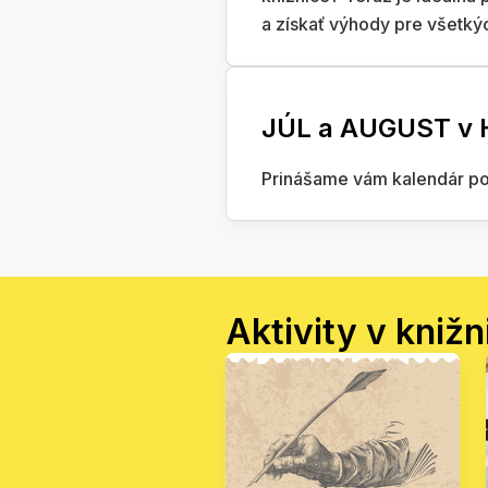
a získať výhody pre všetkýc
JÚL a AUGUST v Ho
Prinášame vám kalendár pod
Aktivity v knižn