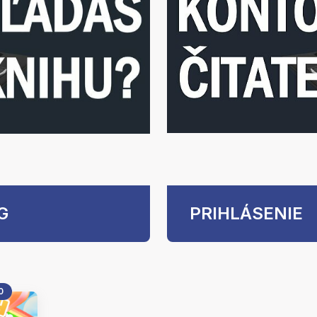
G
PRIHLÁSENIE
0