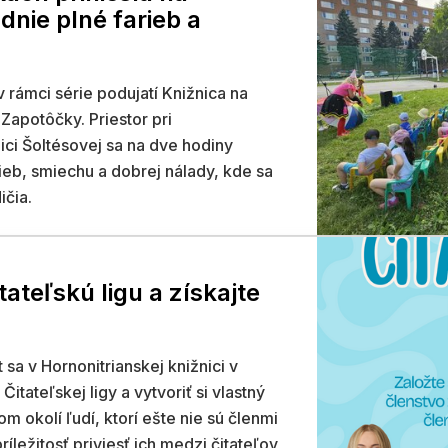
nie plné farieb a
 rámci série podujatí Knižnica na
o Zapotôčky. Priestor pri
ici Šoltésovej sa na dve hodiny
ieb, smiechu a dobrej nálady, kde sa
dičia.
itateľskú ligu a získajte
 sa v Hornonitrianskej knižnici v
itateľskej ligy a vytvoriť si vlastný
om okolí ľudí, ktorí ešte nie sú členmi
ríležitosť priviesť ich medzi čitateľov