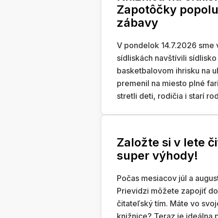
Zapotôčky popolud
zábavy
V pondelok 14.7.2026 sme v
sídliskách navštívili sídlisk
basketbalovom ihrisku na ul
premenil na miesto plné far
stretli deti, rodičia i starí ro
Založte si v lete č
super výhody!
Počas mesiacov júl a august
Prievidzi môžete zapojiť do Č
čitateľský tím. Máte vo svoj
knižnice? Teraz je ideálna p