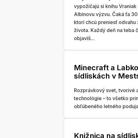
vypožičajú si knihu Vraniak
Albínovu výzvu. Čaká ťa 30
ktorí chcú preniesť odvahu
života. Každý deň na teba 
objavíš...
Minecraft a Labko
sídliskách v Mes
Rozprávkový svet, tvorivé a
technológie – to všetko pr
obľúbeného letného podujati
Knižnica na sídlis