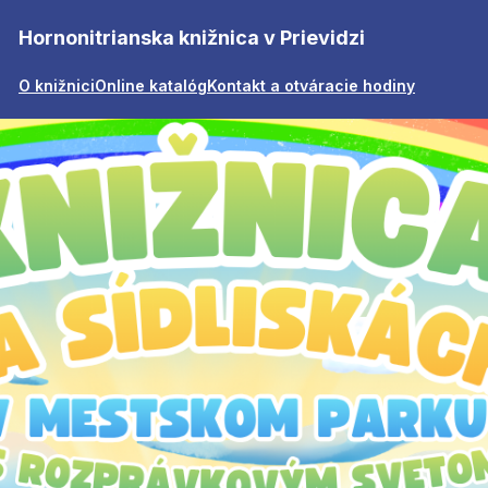
Hornonitrianska knižnica v Prievidzi
O knižnici
Online katalóg
Kontakt a otváracie hodiny