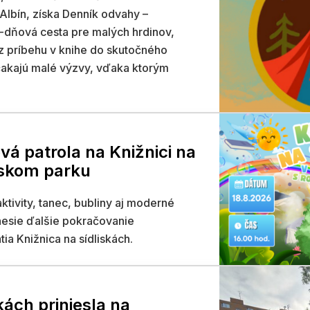
 Albín, získa Denník odvahy –
-dňová cesta pre malých hrdinov,
 z príbehu v knihe do skutočného
čakajú malé výzvy, vďaka ktorým
vá patrola na Knižnici na
tskom parku
ktivity, tanec, bubliny aj moderné
inesie ďalšie pokračovanie
a Knižnica na sídliskách.
kách priniesla na