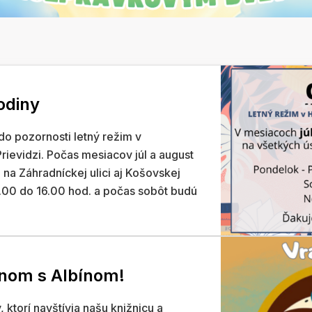
odiny
o pozornosti letný režim v
Prievidzi. Počas mesiacov júl a august
na Záhradníckej ulici aj Košovskej
.00 do 16.00 hod. a počas sobôt budú
inom s Albínom!
 ktorí navštívia našu knižnicu a