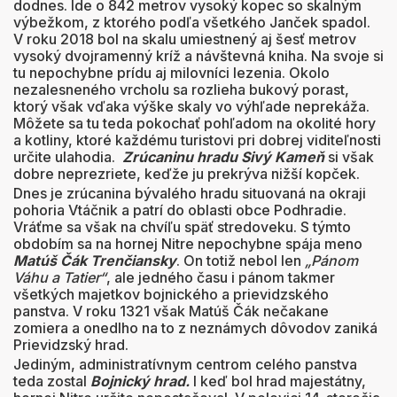
dodnes. Ide o 842 metrov vysoký kopec so skalným
výbežkom, z ktorého podľa všetkého Janček spadol.
V roku 2018 bol na skalu umiestnený aj šesť metrov
vysoký dvojramenný kríž a návštevná kniha. Na svoje si
tu nepochybne prídu aj milovníci lezenia. Okolo
nezalesneného vrcholu sa rozlieha bukový porast,
ktorý však vďaka výške skaly vo výhľade neprekáža.
Môžete sa tu teda pokochať pohľadom na okolité hory
a kotliny, ktoré každému turistovi pri dobrej viditeľnosti
určite ulahodia.
Zrúcaninu hradu Sivý Kameň
si však
dobre neprezriete, keďže ju prekrýva nižší kopček.
Dnes je zrúcanina bývalého hradu situovaná na okraji
pohoria Vtáčnik a patrí do oblasti obce Podhradie.
Vráťme sa však na chvíľu späť stredoveku. S týmto
obdobím sa na hornej Nitre nepochybne spája meno
Matúš Čák Trenčiansky
. On totiž nebol len
„Pánom
Váhu a Tatier“
, ale jedného času i pánom takmer
všetkých majetkov bojnického a prievidzského
panstva. V roku 1321 však Matúš Čák nečakane
zomiera a onedlho na to z neznámych dôvodov zaniká
Prievidzský hrad.
Jediným, administratívnym centrom celého panstva
teda zostal
Bojnický hrad.
I keď bol hrad majestátny,