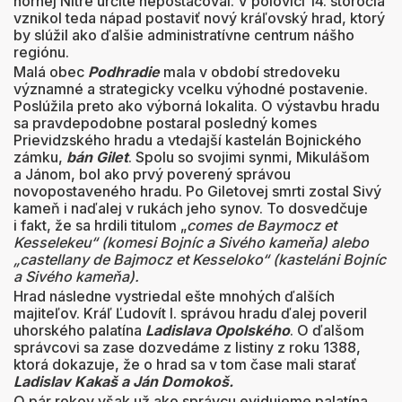
hornej Nitre určite nepostačoval. V polovici 14. storočia
vznikol teda nápad postaviť nový kráľovský hrad, ktorý
by slúžil ako ďalšie administratívne centrum nášho
regiónu.
Malá obec
Podhradie
mala v období stredoveku
významné a strategicky vcelku výhodné postavenie.
Poslúžila preto ako výborná lokalita. O výstavbu hradu
sa pravdepodobne postaral posledný komes
Prievidzského hradu a vtedajší kastelán Bojnického
zámku,
bán Gilet
. Spolu so svojimi synmi, Mikulášom
a Jánom, bol ako prvý poverený správou
novopostaveného hradu. Po Giletovej smrti zostal Sivý
kameň i naďalej v rukách jeho synov. To dosvedčuje
i fakt, že sa hrdili titulom „
comes de Baymocz et
Kesselekeu“ (komesi Bojníc a Sivého kameňa) alebo
„castellany de Bajmocz et Kesseloko“ (kasteláni Bojníc
a Sivého kameňa).
Hrad následne vystriedal ešte mnohých ďalších
majiteľov. Kráľ Ľudovít I. správou hradu ďalej poveril
uhorského palatína
Ladislava Opolského
. O ďalšom
správcovi sa zase dozvedáme z listiny z roku 1388,
ktorá dokazuje, že o hrad sa v tom čase mali starať
Ladislav Kakaš a Ján Domokoš.
O pár rokov však už ako správcu evidujeme palatína