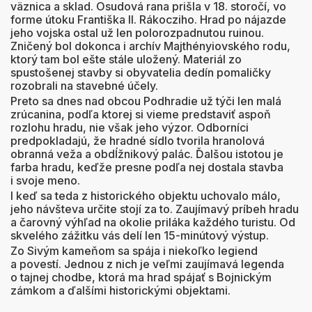
väznica a sklad. Osudová rana prišla v 18. storočí, vo
forme útoku Františka II. Rákocziho. Hrad po nájazde
jeho vojska ostal už len polorozpadnutou ruinou.
Zničený bol dokonca i archív Majthényiovského rodu,
ktorý tam bol ešte stále uložený. Materiál zo
spustošenej stavby si obyvatelia dedín pomaličky
rozobrali na stavebné účely.
Preto sa dnes nad obcou Podhradie už týči len malá
zrúcanina, podľa ktorej si vieme predstaviť aspoň
rozlohu hradu, nie však jeho výzor. Odborníci
predpokladajú, že hradné sídlo tvorila hranolová
obranná veža a obdĺžnikový palác. Ďalšou istotou je
farba hradu, keďže presne podľa nej dostala stavba
i svoje meno.
I keď sa teda z historického objektu uchovalo málo,
jeho návšteva určite stojí za to. Zaujímavý príbeh hradu
a čarovný výhľad na okolie priláka každého turistu. Od
skvelého zážitku vás delí len 15-minútový výstup.
Zo Sivým kameňom sa spája i niekoľko legiend
a povestí. Jednou z nich je veľmi zaujímavá legenda
o tajnej chodbe, ktorá ma hrad spájať s Bojnickým
zámkom a ďalšími historickými objektami.