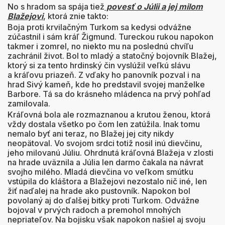
No s hradom sa spája tiež
povesť o Júlii a jej milom
Blažejovi
, ktorá znie takto:
Boja proti krvilačným Turkom sa kedysi odvážne
zúčastnil i sám kráľ Žigmund. Tureckou rukou napokon
takmer i zomrel, no niekto mu na poslednú chvíľu
zachránil život. Bol to mladý a statočný bojovník Blažej,
ktorý si za tento hrdinský čin vyslúžil veľkú slávu
a kráľovu priazeň. Z vďaky ho panovník pozval i na
hrad Sivý kameň, kde ho predstavil svojej manželke
Barbore. Tá sa do krásneho mládenca na prvý pohľad
zamilovala.
Kráľovná bola ale rozmaznanou a krutou ženou, ktorá
vždy dostala všetko po čom len zatúžila. Inak tomu
nemalo byť ani teraz, no Blažej jej city nikdy
neopätoval. Vo svojom srdci totiž nosil inú dievčinu,
jeho milovanú Júliu. Ohrdnutá kráľovná Blažeja v zlosti
na hrade uväznila a Júlia len darmo čakala na návrat
svojho milého. Mladá dievčina vo veľkom smútku
vstúpila do kláštora a Blažejovi nezostalo nič iné, len
žiť naďalej na hrade ako pustovník. Napokon bol
povolaný aj do ďalšej bitky proti Turkom. Odvážne
bojoval v prvých radoch a premohol mnohých
nepriateľov. Na bojisku však napokon našiel aj svoju