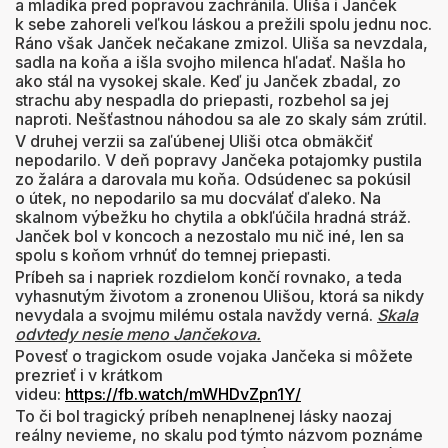
a mladíka pred popravou zachránila. Uliša i Janček
k sebe zahoreli veľkou láskou a prežili spolu jednu noc.
Ráno však Janček nečakane zmizol. Uliša sa nevzdala,
sadla na koňa a išla svojho milenca hľadať. Našla ho
ako stál na vysokej skale. Keď ju Janček zbadal, zo
strachu aby nespadla do priepasti, rozbehol sa jej
naproti. Nešťastnou náhodou sa ale zo skaly sám zrútil.
V druhej verzii sa zaľúbenej Uliši otca obmäkčiť
nepodarilo. V deň popravy Jančeka potajomky pustila
zo žalára a darovala mu koňa. Odsúdenec sa pokúsil
o útek, no nepodarilo sa mu docválať ďaleko. Na
skalnom výbežku ho chytila a obkľúčila hradná stráž.
Janček bol v koncoch a nezostalo mu nič iné, len sa
spolu s koňom vrhnúť do temnej priepasti.
Príbeh sa i napriek rozdielom končí rovnako, a teda
vyhasnutým životom a zronenou Ulišou, ktorá sa nikdy
nevydala a svojmu milému ostala navždy verná.
Skala
odvtedy nesie meno Jančekova.
Povesť o tragickom osude vojaka Jančeka si môžete
prezrieť i v krátkom
videu:
https://fb.watch/mWHDvZpn1Y/
To či bol tragický príbeh nenaplnenej lásky naozaj
reálny nevieme, no skalu pod týmto názvom poznáme