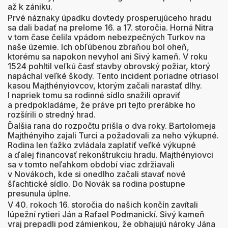
až k zániku.
Prvé náznaky úpadku dovtedy prosperujúceho hradu
sa dali badať na prelome 16. a 17. storočia. Horná Nitra
v tom čase čelila vpádom nebezpečných Turkov na
naše územie. Ich obľúbenou zbraňou bol oheň,
ktorému sa napokon nevyhol ani Sivý kameň. V roku
1524 pohltil veľkú časť stavby obrovský požiar, ktorý
napáchal veľké škody. Tento incident poriadne otriasol
kasou Majthényiovcov, ktorým začali narastať dlhy.
I napriek tomu sa rodinné sídlo snažili opraviť
a predpokladáme, že práve pri tejto prerábke ho
rozšírili o stredný hrad.
Ďalšia rana do rozpočtu prišla o dva roky. Bartolomeja
Majthényiho zajali Turci a požadovali za neho výkupné.
Rodina len ťažko zvládala zaplatiť veľké výkupné
a ďalej financovať rekonštrukciu hradu. Majthényiovci
sa v tomto neľahkom období viac zdržiavali
v Novákoch, kde si onedlho začali stavať nové
šľachtické sídlo. Do Novák sa rodina postupne
presunula úplne.
V 40. rokoch 16. storočia do našich končín zavítali
lúpežní rytieri Ján a Rafael Podmanickí. Sivý kameň
vraj prepadli pod zámienkou, že obhajujú nároky Jána