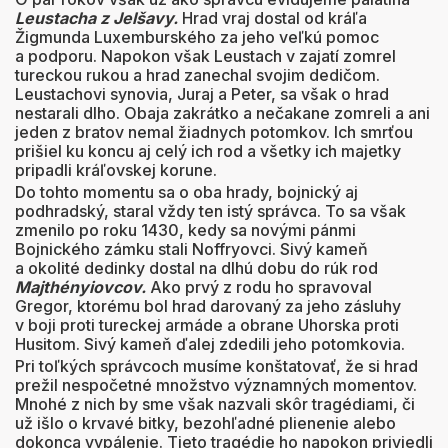
Leustacha z Jelšavy.
Hrad vraj dostal od kráľa
Žigmunda Luxemburského za jeho veľkú pomoc
a podporu. Napokon však Leustach v zajatí zomrel
tureckou rukou a hrad zanechal svojim dedičom.
Leustachovi synovia, Juraj a Peter, sa však o hrad
nestarali dlho. Obaja zakrátko a nečakane zomreli a ani
jeden z bratov nemal žiadnych potomkov. Ich smrťou
prišiel ku koncu aj celý ich rod a všetky ich majetky
pripadli kráľovskej korune.
Do tohto momentu sa o oba hrady, bojnický aj
podhradský, staral vždy ten istý správca. To sa však
zmenilo po roku 1430, kedy sa novými pánmi
Bojnického zámku stali Noffryovci. Sivý kameň
a okolité dedinky dostal na dlhú dobu do rúk rod
Majthényiovcov.
Ako prvý z rodu ho spravoval
Gregor, ktorému bol hrad darovaný za jeho zásluhy
v boji proti tureckej armáde a obrane Uhorska proti
Husitom. Sivý kameň ďalej zdedili jeho potomkovia.
Pri toľkých správcoch musíme konštatovať, že si hrad
prežil nespočetné množstvo významných momentov.
Mnohé z nich by sme však nazvali skôr tragédiami, či
už išlo o krvavé bitky, bezohľadné plienenie alebo
dokonca vypálenie. Tieto tragédie ho napokon priviedli