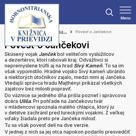
Menu
Hlavná stránka
Zoznámte sa ...
Povesť o Jančekovi
Povesť o Jančekovi
Skúsený vojak
Janček
bol veliteľom vyslúžilcov
a dezertérov, ktorí rabovali kraj. Odvážlivci si
nepremyslene trúfli aj na hrad
Sivý Kameň
. To sa im
však vypomstilo. Hradné vojsko Sivý kameň ubránilo
a niektorých útočníkov zajalo, medzi nimi aj Jančeka.
Vtedajší správca hradu Majthényi prikázal všetkých
zajatcov bez milosti popraviť.
Do väznice sa jedného dňa prišla pozrieť i správcova
dcéra
Uliša
. Pri pohľade na Jančekovu tvár
v mládencovi spoznala malého chlapca, ktorý ju
v detstve zachránil pred tureckými vojakmi. Z veľkej
vďaky žiadala preto pre Jančeka milosť.
Tu sa však povesť delí na dve verzie.
V jednej z nich sa jej otca napokon podarilo presvedčiť