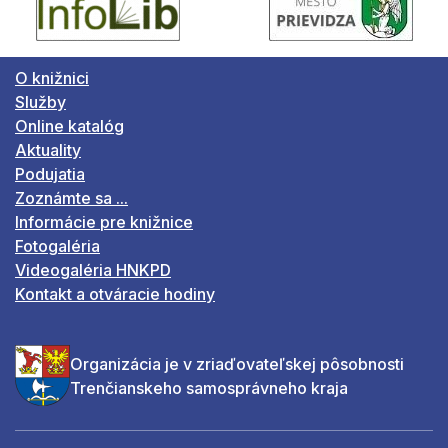
O knižnici
Služby
Online katalóg
Aktuality
Podujatia
Zoznámte sa ...
Informácie pre knižnice
Fotogaléria
Videogaléria HNKPD
Kontakt a otváracie hodiny
Organizácia je v zriaďovateľskej pôsobnosti
Trenčianskeho samosprávneho kraja