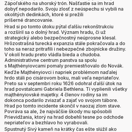
Zápoľského na uhorský trón. Našťastie sa im hrad
dobyť nepodarilo. Svoju zlosť z neúspechu si vybili na
okolitých dedinkách, ktoré si prežili
príšerné drancovanie.
Hrad si po tomto útoku pýtal ďalšiu rekonštrukciu
a rozšíril sa o dolný hrad. Význam hradu, či už
strategický alebo bezpečnostný neúprosne klesal.
Hrôzostrašná turecká expanzia stále pokračovala a do
toho sa neraz pritrafili i nebezpečné zbojnícke družiny.
V okolí hradu preto vládla bieda a chudoba.
Administratívne centrum panstva sa spolu
s Majthényiovcami pomaly premiestňovalo do Novák.
Keďže Majthényiovci i napriek problémom naďalej
hrdo stáli po cisárovom boku, mali veľa nepriateľov.
Preto sa v septembri roku 1626 odohral ďalší útok na
hrad povstalcami Gabriela Bethlena. Tí vyplienili všetky
majthényiovské majetky. 4 členov rodiny sa im
dokonca podarilo zviazať a zajať vo svojom tábore.
Hrad po tomto incidente skončil v naozaj zlom stave.
Povráva sa ale, že najväčšie škody mu spôsobili
Prievidžania, ktorý na hrad dobehli tesne po odchode
nepriateľov a bezhlavo ho vyrabovali.
Spustnutý Sivý kameň na krátky čas ešte slúžil ako