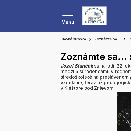
Menu
Hlavná stránka
Zoznámte sa ...
Z
Zoznámte sa...
Jozef Stanček
sa narodil 22. ok
medzi 6 súrodencami. V rodnom 
stredoškolské na preslávenom
vzdelanie, teraz už pedagogick
v Kláštore pod Znievom.