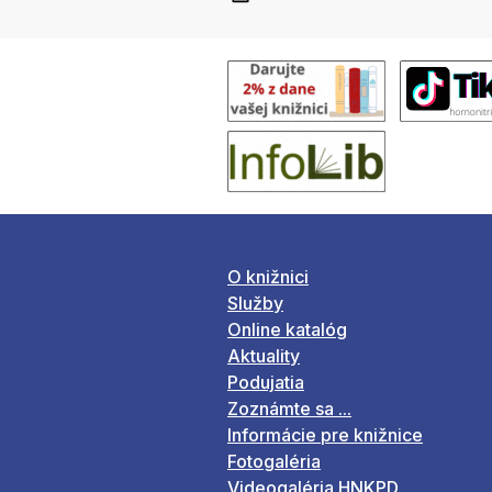
O knižnici
Služby
Online katalóg
Aktuality
Podujatia
Zoznámte sa ...
Informácie pre knižnice
Fotogaléria
Videogaléria HNKPD