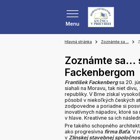
Menu
Hlavná stránka
Zoznámte sa ...
Z
Zoznámte sa... 
Fackenbergom
František Fackenberg
sa 20. jú
siahali na Moravu, tak niet divu
republiky. V Brne získal vysoko
pôsobil v niekoľkých českých at
zodpovedne a poriadne si posvie
inovatívnych nápadov, ktoré sa 
v hlave. Kreatívne sa ich následn
Pre takého schopného architekta
ako progresívna
firma Baťa
. V 
v
Zlínskej stavebnej spoločnos