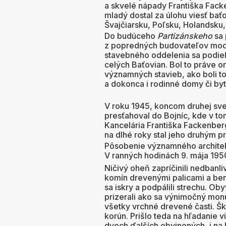
a skvelé nápady Františka Fack
mladý dostal za úlohu viesť bať
Švajčiarsku, Poľsku, Holandsku
Do budúceho
Partizánskeho
sa 
z popredných budovateľov mod
stavebného oddelenia sa podieľ
celých Baťovian. Bol to práve o
významných stavieb, ako boli t
a dokonca i rodinné domy či by
V roku 1945, koncom druhej svet
presťahoval do Bojníc, kde v to
Kancelária Františka Fackenberg
na dlhé roky stal jeho druhým
Pôsobenie významného architekt
V ranných hodinách 9. mája 19
Ničivý oheň zapríčinili nedbanliv
komín drevenými palicami a benz
sa iskry a podpálili strechu. Oby
prizerali ako sa výnimočný mon
všetky vrchné drevené časti. Šk
korún. Prišlo teda na hľadanie 
dvoch ďalších obvinených, i na