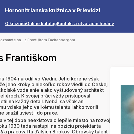
Hornonitrianska knižnica v Prievidzi
O knižnici
Online katalóg
Kontakt a otváracie hodiny
oznámte sa... s Františkom Fackenbergom
s Františkom
na 1904 narodil vo Viedni. Jeho korene však
, že jeho kroky o niekoľko rokov viedli do Českej
školské vzdelanie a ako vyštudovaný architekt
eliéroch. K svojej práci vždy pristupoval
til na každý detail. Nebál sa však ani
mu vďaka jeho veľkému talentu ľahko tvorili
e snažil uviesť i do praxe.
 v tej dobe neexistovalo lepšie miesto na rozvoj
roku 1930 teda nastúpil na pozíciu projektanta
ti
a pracoval tu ďalších 8 rokov. Obrovský talent