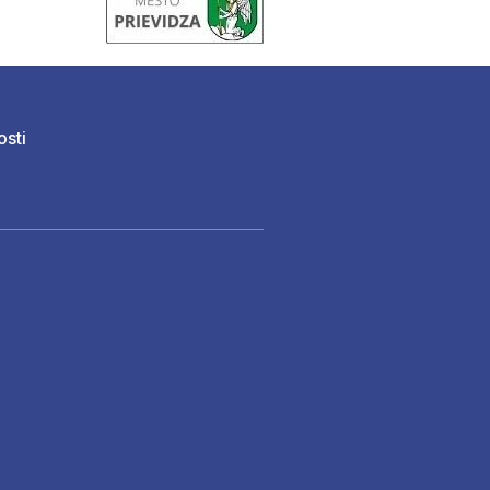
osti
)