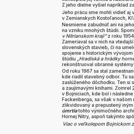
Z jeho dielne vyšiel napríklad
Jeho prácu sme mohli vidieť aj v
v Zemianskych Kostoľanoch, Kľ
Nesmieme zabudnúť ani na jeho 
na vzniku mnohých štúdii. Spom
v Nitrianskom kraji“
z roku 195
Zameriaval sa v nich na vtedajš
slovenských stavieb, či na ume
spojenie s historickým vývojo
štúdiu
„Hradiská a hrádky horne
rekonštruoval obranné systémy tý
Od roku 1967 sa stal zamestna
kde riadil stavebný odbor. Tu sa
zaslúženého dôchodku. Ten si
a zaujímavými knihami. Zomrel 2.
v Bojniciach, kde bol i následn
Fackenberga, sa však v našom 
zlikvidovaný a prepustený iný
úmrtia
tohto výnimočného archi
Hornej Nitry, aspoň takýmto s
Viac o veľkolepom Bojnickom z