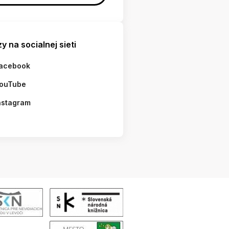
y na socialnej sieti
acebook
ouTube
nstagram