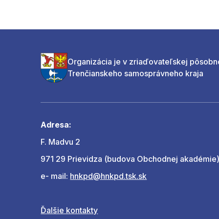
Organizácia je v zriaďovateľskej pôsobn
Trenčianskeho samosprávneho kraja
Adresa:
F. Madvu 2
971 29 Prievidza (budova Obchodnej akadémie
e- mail:
hnkpd@hnkpd.tsk.sk
Ďalšie kontakty