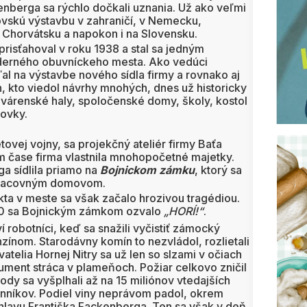
enberga sa rýchlo dočkali uznania. Už ako veľmi
ovskú výstavbu v zahraničí, v Nemecku,
, Chorvátsku a napokon i na Slovensku.
prisťahoval v roku 1938 a stal sa jedným
erného obuvníckeho mesta. Ako vedúci
al na výstavbe nového sídla firmy a rovnako aj
n, kto viedol návrhy mnohých, dnes už historicky
ovárenské haly, spoločenské domy, školy, kostol
tovky.
ovej vojny, sa projekčný ateliér firmy Baťa
m čase firma vlastnila mnohopočetné majetky.
a sídlila priamo na
Bojnickom zámku
, ktorý sa
 pracovným domovom.
a v meste sa však začalo hrozivou tragédiou.
50 sa Bojnickým zámkom ozvalo
„HORÍ!“
.
í robotníci, keď sa snažili vyčistiť zámocký
ínom. Starodávny komín to nezvládol, rozlietali
vatelia Hornej Nitry sa už len so slzami v očiach
ument stráca v plameňoch. Požiar celkovo zničil
ody sa vyšplhali až na 15 miliónov vtedajších
vinníkov. Podiel viny neprávom padol, okrem
 hlavu Františka Fackenberga. Ten sa však v deň