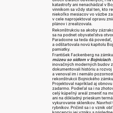
katastrofy ani nenachádzal v B
vinníkom sa vždy stal ten, kto 
niekoľko mesiacov vo väzbe za 
v cele naprojektoval opravu zn
plánov i zrealizovala.
Rekonštrukciu sa akoby zázrako
sa na podnet obyvateľstva otvo
Paradoxne sa teda dá povedať, ž
a odštartovala novú kapitolu Bo
pamiatky.
František Fackenberg na zámku 
múzeu so sídlom v Bojniciach
.
inovačných moderných budov zm
dokumentovali históriu a rozvoj
a venoval im i nemálo pozornos
rekonštrukcii Bojnického zámku
Projektoval napríklad aj obnov
zadarmo. Podieľal sa i na zhotov
celý kúpeľný areál zmeniť na m
ani na dôkladný prieskum termá
vykurovanie skleníkov. Navrhol 
rybníkov. Pričinil sa i o vznik o
koncepciu jej vzniku a následne