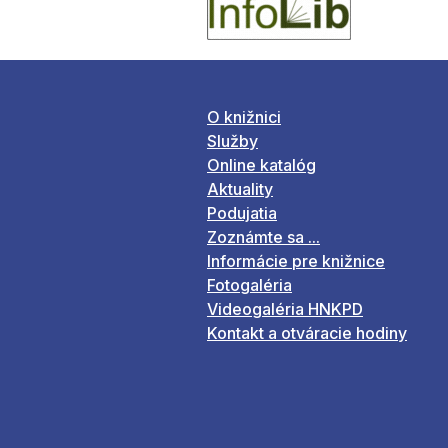
O knižnici
Služby
Online katalóg
Aktuality
Podujatia
Zoznámte sa ...
Informácie pre knižnice
Fotogaléria
Videogaléria HNKPD
Kontakt a otváracie hodiny