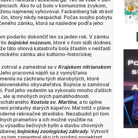
ojniciach. Ako to už bolo v komunizme zvykom,
režimu najmenej vyhovoval. Fackenberg tak strávil
čin, ktorý nikdy nespáchal. Počas svojho pobytu
ičeného zámku, ktorá sa následne podľa jeho
m podarilo dokončiť len za jeden rok. V zámku
rilo
bojnické múzeum
, ktoré v ňom sídli dodnes.
e táto ohnivá katastrofa bola šťastím v nešťastí
jnického zámku ako kultúrno-historickej
zotrval a zamestnal sa v
Krajskom nitrianskom
 Jeho pracovná náplň sa z vymýšľania
enila na záchranu tých starobylých, ktoré
 slovenského obyvateľstva. Bojnice si zamiloval
ti. Pod jeho vedením sa vykonalo mnoho ďalších
, ale aj mnohých iných pamätihodností.
u schátraného
Kostola sv. Martina
, a to úplne
ení prístavby starých kúpeľov. Mal totiž v pláne
oderné rekreačné stredisko. Nezabudol pri tom
lnych prameňov a ich možné využitie na
tu výsadbu liečivých bylín a stavbu chovných
bľúbenej
bojnickej zoologickej záhrady
. Vytvoril
 sa tam zamestnal ako ich osobný projektant.