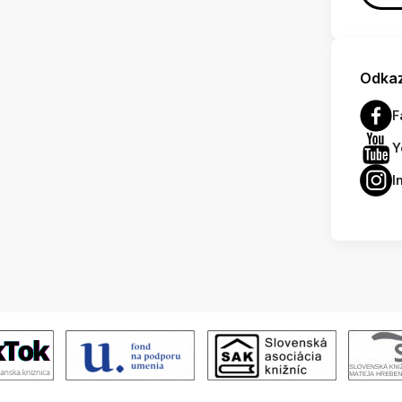
Odkaz
F
Y
I