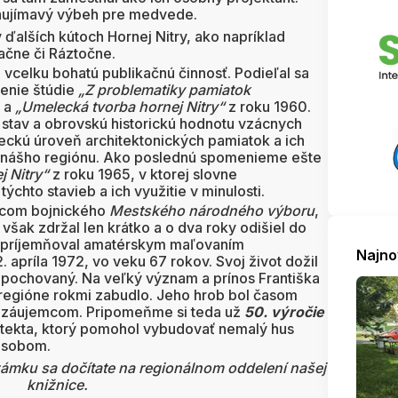
 zaujímavý výbeh pre medvede.
 ďalších kútoch Hornej Nitry, ako napríklad
ačne či Ráztočne.
vcelku bohatú publikačnú činnosť. Podieľal sa
enie štúdie
„Z problematiky pamiatok
4 a
„Umelecká tvorba hornej Nitry“
z roku 1960.
í stav a obrovskú historickú hodnotu vzácnych
leckú úroveň architektonických pamiatok a ich
m nášho regiónu. Ako poslednú spomenieme ešte
j Nitry“
z roku 1965, v ktorej slovne
chto stavieb a ich využitie v minulosti.
ncom bojnického
Mestského národného výboru
,
 však zdržal len krátko a o dva roky odišiel do
 spríjemňoval amatérskym maľovaním
Najno
 apríla 1972, vo veku 67 rokov. Svoj život dožil
e pochovaný. Na veľký význam a prínos Františka
regióne rokmi zabudlo. Jeho hrob bol časom
m záujemcom. Pripomeňme si teda už
50. výročie
tekta, ktorý pomohol vybudovať nemalý hus
pôsobom.
ámku sa dočítate na regionálnom oddelení našej
knižnice.