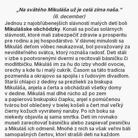
„Na svätého Mikuláša už je celá zima naša.“
(6. december)
Jednou z najobľúbenejších slávností malých detí boli
Mikulášske obchôdzky
. Konali sa počas solárnych
slávností, ktoré mali zabezpečiť zdravie a prosperitu
pre rodinu a jej hospodárstvo. V dávnej minulosti sa
Mikuláš deťom vôbec neukazoval, bol považovaný za
neviditeľného svätca, ktorý roznáša radosť. Deti stáli
v izbe s pootvorenými dvermi a recitovali básničku či
modlitbičku. Mikuláš im za ňu do izby vhodil ovocie,
orechy a kde tu i malý cukrík. Časom sa táto tradícia
pozmenila a okrajovo sa spojila i s ľudovým divadlom.
Starší chlapci z dediny sa prezliekli za biskupa
Mikuláša, anjela a čerta a obchádzali všetky domy
v dedine. Mikuláš mal dlhé rúcho až po zem
a papierovú biskupskú čiapku, anjel s pomúčenou
tvárou bol oblečený v bielej košeli a čert mal veľký
čierny kožuch vyvrátený naruby. Po ich boku sa
niekedy objavila aj sama smrtka. Deti im rovnako
museli zarecitovať básničku alebo zaspievať pesničku
a Mikuláš ich odmenil. Mnohé z nich sa však veľmi báli
samopašných čertov, ktorí strašili deti na každom