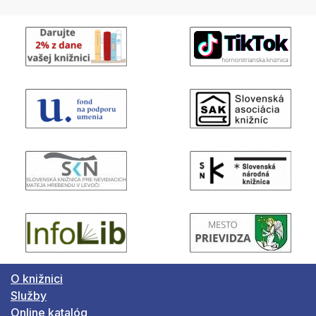
O knižnici
Služby
Online katalóg