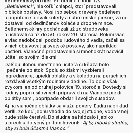
betlehemských hier
. Po dedine chodili tzv.
„Betlehemci“
, niekoľkí chlapci, ktorí predstavovali
biblické postavy. Nosili so sebou drevený betlehem
a popritom spievali koledy a náboženské piesne, za čo
dostávali od dedinčanov koláče a drobné mince.
Betlehemské hry pochádzali už zo stredoveku
a uchovali sa až do 50. rokov 20. storočia. Rokmi viac
a viac nadobúdali podobu ľudového divadla, začali sa
v nich objavovať aj svetské postavy, ako napríklad
pastieri. Vianočné predstavenia si mnohokrát nacvičil i
učiteľ so svojimi žiakmi.
Ďalšou úlohou miestneho učiteľa či kňaza bolo
i pečenie oblátok. Spolu so žiakmi vyzbierali
ingrediencie, upiekli oblátky a s koledou na perách ich
rozdávali všetkým rodinám v dedine. To bolo však
zvykom len od druhej polovice 19. storočia. Dovtedy si
rodiny popri usilovných prípravách na Vianoce piekli
oblátky sami, poprípade obdarili svojich susedov.
Aj na vianočné oblátky sa viažu povery. Ľudia napríklad
verili, že keď jednu vhodia do svojej studne, voda v nej
bude stále čerstvá. Do studne sa hádzalo i jablko
a orech a dotyčný pri tom hovoril:
„Aj ty, hlboká studňa,
aby si bola účastná Vianoc.“