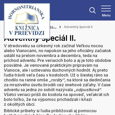
Menu
Hlavná stránka
Zoznámte sa ...
Adventný špeciál II.
Adventný špeciál II.
V stredoveku sa cirkevný rok začínal Veľkou nocou
alebo Vianocami, no napokon sa jeho oficiálny začiatok
ustálil na prelom novembra a decembra, teda na
príchod adventu. Pre veriacich bolo a aj je toto obdobie
posvätné. Je venované praktickým prípravám na
Vianoce, ale i uctievaniu duchovných hodnôt. Aj preto
ľudia trávili veľa času v kostoloch. Už o šiestej ráno sa
chodilo na ranné omše
„roráty“
, na ktoré sa dedinčania
za mrazivého úsvitu brodili cez snehové záľahy. V čase
adventu sa jedna zo sobôt nazývala
„odpustková“
.
Všetci veriaci prišli do kostola na spoveď, veľakrát ich
bolo toľko, že na výpomoc prichádzali i kňazi
z okolitých obcí.
Biblické príbehy si ľudia približovali aj pomocou