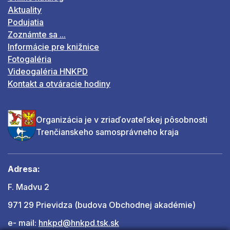
Aktuality
Podujatia
Zoznámte sa ...
Informácie pre knižnice
Fotogaléria
Videogaléria HNKPD
Kontakt a otváracie hodiny
Organizácia je v zriaďovateľskej pôsobnosti
Trenčianskeho samosprávneho kraja
Adresa:
F. Madvu 2
971 29 Prievidza (budova Obchodnej akadémie)
e- mail:
hnkpd@hnkpd.tsk.sk