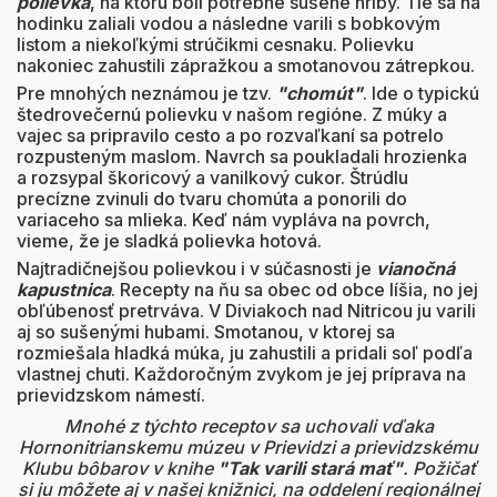
polievka
, na ktorú boli potrebné sušené hríby. Tie sa na
hodinku zaliali vodou a následne varili s bobkovým
listom a niekoľkými strúčikmi cesnaku. Polievku
nakoniec zahustili zápražkou a smotanovou zátrepkou.
Pre mnohých neznámou je tzv.
"chomút"
. Ide o typickú
štedrovečernú polievku v našom regióne. Z múky a
vajec sa pripravilo cesto a po rozvaľkaní sa potrelo
rozpusteným maslom. Navrch sa poukladali hrozienka
a rozsypal škoricový a vanilkový cukor. Štrúdlu
precízne zvinuli do tvaru chomúta a ponorili do
variaceho sa mlieka. Keď nám vypláva na povrch,
vieme, že je sladká polievka hotová.
Najtradičnejšou polievkou i v súčasnosti je
vianočná
kapustnica
. Recepty na ňu sa obec od obce líšia, no jej
obľúbenosť pretrváva. V Diviakoch nad Nitricou ju varili
aj so sušenými hubami. Smotanou, v ktorej sa
rozmiešala hladká múka, ju zahustili a pridali soľ podľa
vlastnej chuti. Každoročným zvykom je jej príprava na
prievidzskom námestí.
Mnohé z týchto receptov sa uchovali vďaka
Hornonitrianskemu múzeu v Prievidzi a prievidzskému
Klubu bôbarov v knihe
"Tak varili stará mať"
. Požičať
si ju môžete aj v našej knižnici, na oddelení regionálnej