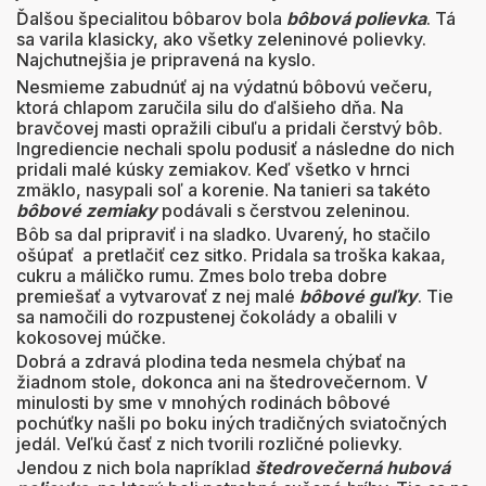
Ďalšou špecialitou bôbarov bola
bôbová polievka
. Tá
sa varila klasicky, ako všetky zeleninové polievky.
Najchutnejšia je pripravená na kyslo.
Nesmieme zabudnúť aj na výdatnú bôbovú večeru,
ktorá chlapom zaručila silu do ďalšieho dňa. Na
bravčovej masti opražili cibuľu a pridali čerstvý bôb.
Ingrediencie nechali spolu podusiť a následne do nich
pridali malé kúsky zemiakov. Keď všetko v hrnci
zmäklo, nasypali soľ a korenie. Na tanieri sa takéto
bôbové zemiaky
podávali s čerstvou zeleninou.
Bôb sa dal pripraviť i na sladko. Uvarený, ho stačilo
ošúpať a pretlačiť cez sitko. Pridala sa troška kakaa,
cukru a máličko rumu. Zmes bolo treba dobre
premiešať a vytvarovať z nej malé
bôbové guľky
. Tie
sa namočili do rozpustenej čokolády a obalili v
kokosovej múčke.
Dobrá a zdravá plodina teda nesmela chýbať na
žiadnom stole, dokonca ani na štedrovečernom. V
minulosti by sme v mnohých rodinách bôbové
pochúťky našli po boku iných tradičných sviatočných
jedál. Veľkú časť z nich tvorili rozličné polievky.
Jendou z nich bola napríklad
štedrovečerná hubová