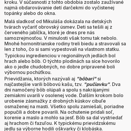
kroku. V súčasnosti z tohto obdobia zostalo zaužívané
najmä obdarovávanie detí darčekmi do vyčistenej
topánky alebo do okna.
Malá sladkosť od Mikuláša dokázala na detských
tvárach vyčariť obrovský úsmev. Deti sa tešili aj z
červeného jabĺčka, ktoré je dnes pre nás
samozrejmosťou. V minulosti však tomu tak nebolo.
Mnohé hornonitrianske rodiny treli biedu a stravovali sa
len z toho, čo si sami vypestovali na vlastnom statku.
Typickou ingredienciou v regionálnych jedlách bol
hrach alebo bôb. O týchto plodinách sa síce hovorilo
ako o jedle chudobných, no dobre pripravené boli
výbornou pochúťkou.
Prievidžania, ktorých nazývali aj
"bôbari"
si
najčastejšie varili bôbovú kašu, tzv.
"pučiavku"
. Dva
dni namočený bôb olúpali a spolu s nakrájanými
zemiakmi uvarili v osolenej vode. Ďalším krokom bolo
urobenie zásmažky z drobných kúskov cibuľe
osmaženej na masti. Všetko spolu zamiešali, poriadne
popučili a dobre povarili. Na ochutenie pridali soľ,
korenie a maslo a mohlo sa jesť. Bôb sa dal vystriedať
aj hrachom či fazuľou. K typickému prievidzskému
jedlu sa výborne hodili oškvarky či klobáska.