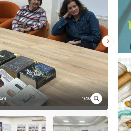
1
/
40
40)
Týždeň