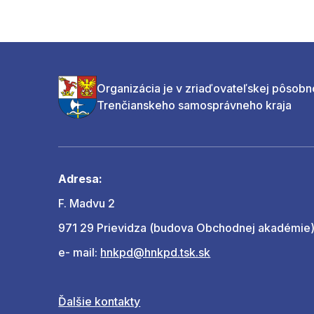
Organizácia je v zriaďovateľskej pôsobn
Trenčianskeho samosprávneho kraja
Adresa:
F. Madvu 2
971 29 Prievidza (budova Obchodnej akadémie
e- mail:
hnkpd@hnkpd.tsk.sk
Ďalšie kontakty