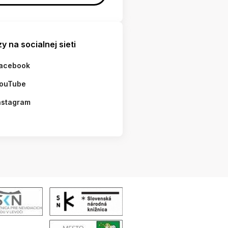
y na socialnej sieti
acebook
ouTube
nstagram