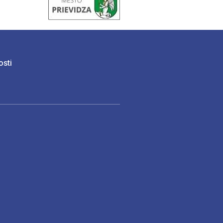
osti
)