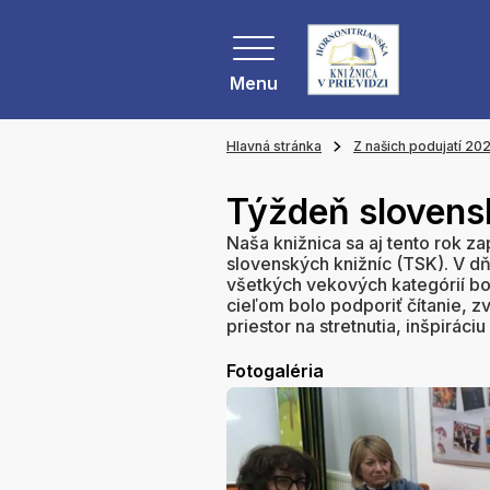
Menu
Hlavná stránka
Z našich podujatí 20
Týždeň slovens
Naša knižnica sa aj tento rok z
slovenských knižníc (TSK). V d
všetkých vekových kategórií b
cieľom bolo podporiť čítanie, z
priestor na stretnutia, inšpiráciu
Fotogaléria