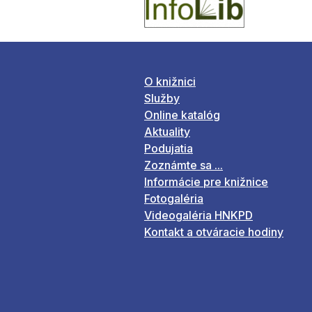
O knižnici
Služby
Online katalóg
Aktuality
Podujatia
Zoznámte sa ...
Informácie pre knižnice
Fotogaléria
Videogaléria HNKPD
Kontakt a otváracie hodiny