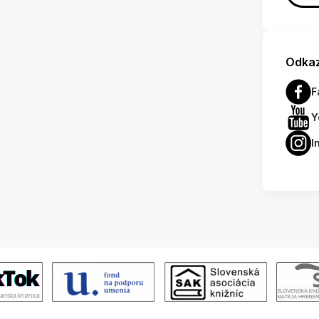
Odkaz
F
Y
I