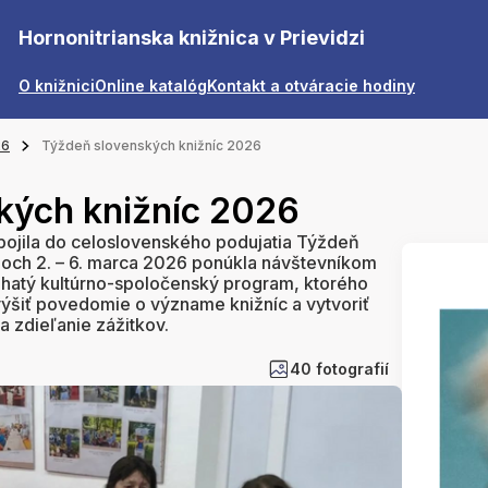
Hornonitrianska knižnica v Prievidzi
O knižnici
Online katalóg
Kontakt a otváracie hodiny
26
Týždeň slovenských knižníc 2026
kých knižníc 2026
apojila do celoslovenského podujatia Týždeň
ňoch 2. – 6. marca 2026 ponúkla návštevníkom
ohatý kultúrno-spoločenský program, ktorého
výšiť povedomie o význame knižníc a vytvoriť
 a zdieľanie zážitkov.
40 fotografií