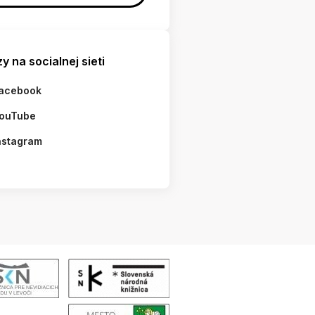
y na socialnej sieti
acebook
ouTube
nstagram