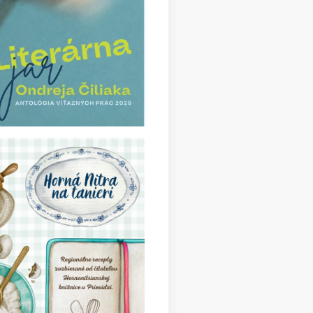
e_balady (3)