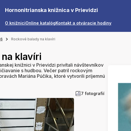
Hornonitrianska knižnica v Prievidzi
O knižnici
Online katalóg
Kontakt a otváracie hodiny
26
Rockové balady na klavíri
na klavíri
nskej knižnici v Prievidzi privítali návštevníkov
ičiavanie s hudbou. Večer patril rockovým
pravách Mariána Púčika, ktoré vytvorili príjemnú
7 fotografií