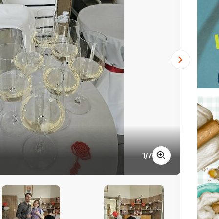
1
/
7
Rockov