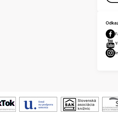
Odkaz
F
Y
I