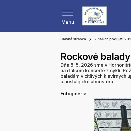
Menu
Hlavná stránka
Z našich podujatí 20
Rockové balady 
Dňa 8. 5. 2026 sme v Hornonitria
na ďalšom koncerte z cyklu Pož
baladám v citlivých klavírnych ú
a nostalgickú atmosféru.
Fotogaléria