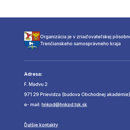
Organizácia je v zriaďovateľskej pôsobn
Trenčianskeho samosprávneho kraja
Adresa:
F. Madvu 2
971 29 Prievidza (budova Obchodnej akadémie
e- mail:
hnkpd@hnkpd.tsk.sk
Ďalšie kontakty