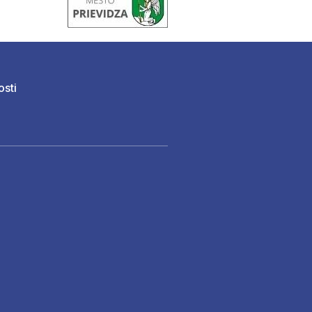
osti
)