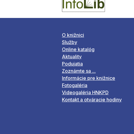
O knižnici
Služby
Online katalóg
Aktuality
Podujatia
Zoznámte sa ...
Informácie pre knižnice
Fotogaléria
Videogaléria HNKPD
Kontakt a otváracie hodiny