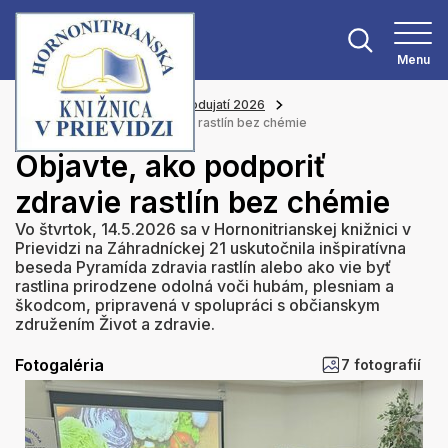
Menu
Hlavná stránka
Z našich podujatí 2026
Objavte, ako podporiť zdravie rastlín bez chémie
Objavte, ako podporiť
zdravie rastlín bez chémie
Vo štvrtok, 14.5.2026 sa v Hornonitrianskej knižnici v
Prievidzi na Záhradníckej 21 uskutočnila inšpiratívna
beseda Pyramída zdravia rastlín alebo ako vie byť
rastlina prirodzene odolná voči hubám, plesniam a
škodcom, pripravená v spolupráci s občianskym
združením Život a zdravie.
Fotogaléria
7 fotografií