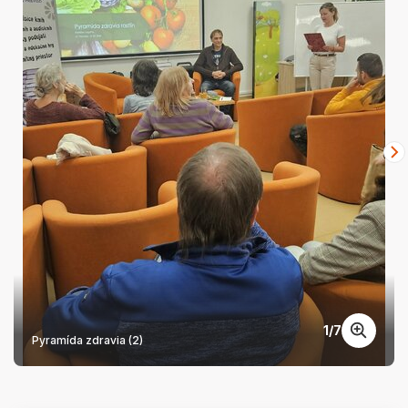
1
/
7
Pyramída zdravia (2)