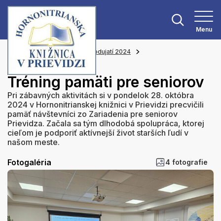
Menu
Hlavná stránka
Z našich podujatí 2024
Tréning pamäti pre seniorov
Tréning pamäti pre seniorov
Pri zábavných aktivitách si v pondelok 28. októbra
2024 v Hornonitrianskej knižnici v Prievidzi precvičili
pamäť návštevníci zo Zariadenia pre seniorov
Prievidza. Začala sa tým dlhodobá spolupráca, ktorej
cieľom je podporiť aktívnejší život starších ľudí v
našom meste.
Fotogaléria
4 fotografie