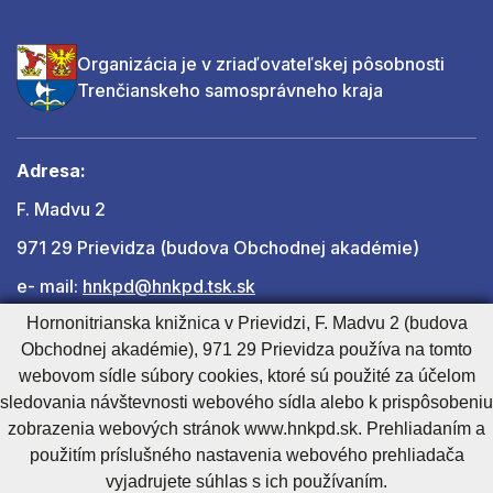
Organizácia je v zriaďovateľskej pôsobnosti
Trenčianskeho samosprávneho kraja
Adresa:
F. Madvu 2
971 29 Prievidza (budova Obchodnej akadémie)
e- mail:
hnkpd@hnkpd.tsk.sk
Hornonitrianska knižnica v Prievidzi, F. Madvu 2 (budova
Obchodnej akadémie), 971 29 Prievidza používa na tomto
Ďalšie kontakty
webovom sídle súbory cookies, ktoré sú použité za účelom
sledovania návštevnosti webového sídla alebo k prispôsobeniu
zobrazenia webových stránok www.hnkpd.sk. Prehliadaním a
Cookies nastavenie
Cookies - viac informácií
Vyhlásenie o prístupnosti
použitím príslušného nastavenia webového prehliadača
Technický prevádzkovateľ
Správca obsahu
vyjadrujete súhlas s ich používaním.