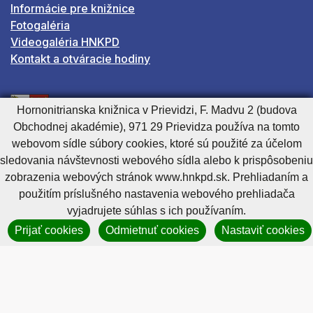
Informácie pre knižnice
Fotogaléria
Videogaléria HNKPD
Kontakt a otváracie hodiny
Organizácia je v zriaďovateľskej pôsobnosti
Hornonitrianska knižnica v Prievidzi, F. Madvu 2 (budova
Trenčianskeho samosprávneho kraja
Obchodnej akadémie), 971 29 Prievidza používa na tomto
webovom sídle súbory cookies, ktoré sú použité za účelom
sledovania návštevnosti webového sídla alebo k prispôsobeniu
Adresa:
zobrazenia webových stránok www.hnkpd.sk. Prehliadaním a
použitím príslušného nastavenia webového prehliadača
F. Madvu 2
vyjadrujete súhlas s ich používaním.
971 29 Prievidza (budova Obchodnej akadémie)
Prijať cookies
Odmietnuť cookies
Nastaviť cookies
e- mail:
hnkpd@hnkpd.tsk.sk
Ďalšie kontakty