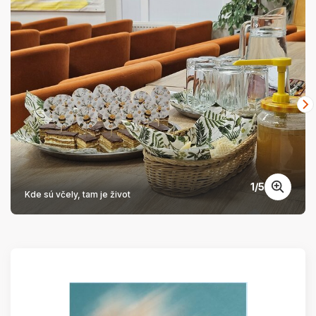
1
/
5
Kde sú včely, tam je život