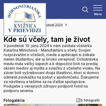
Menu
Hlavná stránka
Z našich podujatí 2024
Kde sú včely, tam je život
Kde sú včely, tam je život
V pondelok 10. júna 2024 k nám zavítala včelárka
Katarína Minichová - Manufaktúra u včely. Svojim
rozprávaním o včelách, mede a apiterapii si získala
nielen študentov, ale aj širokú verejnosť. Ochutnávka
medu mala veľký úspech a k dispozícií boli na predaj
okrem medov aj mydlá a sviečky z včelieho vosku. Na
záver boli vyžrebovaní dvaja štastlivci, ktorí si domov
odniesli poukážku na pobyt v apidomčeku. Ďakujeme
za návštevu a tešíme sa na ďalšie spolupráce.
Podujatie z verejných zdrojov podporil Fond na
podporu umenia.
Fotogaléria
5 fotografií