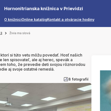
Hornonitrianska knižnica v Prievidzi
O knižnici
Online katalóg
Kontakt a otváracie hodiny
23
Živia ma slová
, ktorí si túto vetu môžu povedať. Hosť našich
e len spisovateľ, ale aj herec, spevák a
rem toho, že prevedie deti svojou rôznorodou
edie aj svoje ostatné remeslá.
8 fotografií