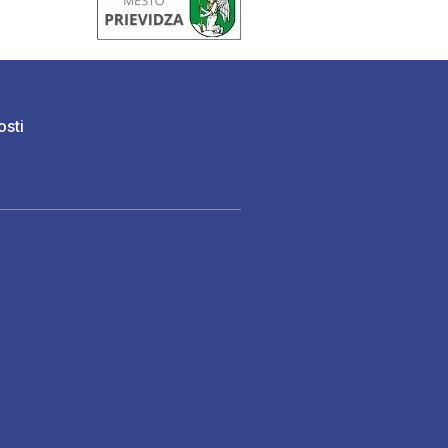
osti
)