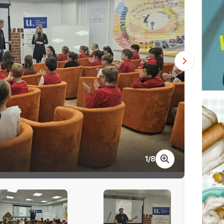
1
/
8
Živia 