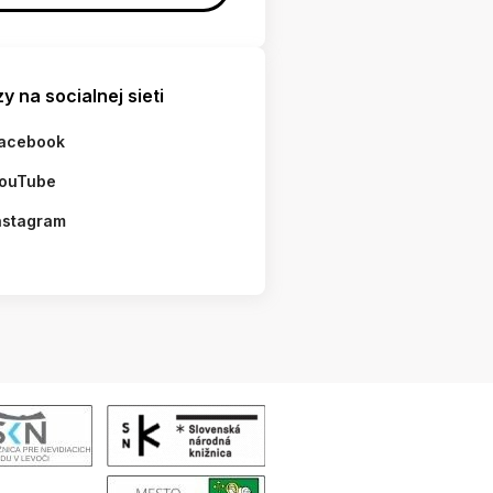
y na socialnej sieti
acebook
ouTube
nstagram