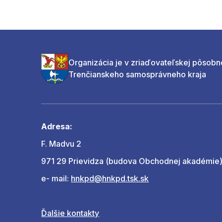
Organizácia je v zriaďovateľskej pôsobn
Trenčianskeho samosprávneho kraja
Adresa:
F. Madvu 2
971 29 Prievidza (budova Obchodnej akadémie
e- mail:
hnkpd@hnkpd.tsk.sk
Ďalšie kontakty