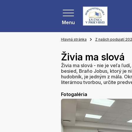
Menu
Hlavná stránka
Z našich podujatí 20
Živia ma slová
Živia ma slová - nie je veľa ľudí
besied, Braňo Jobus, ktorý je ni
hudobník, je jedným z mála. Ok
literárnou tvorbou, určite predv
Fotogaléria