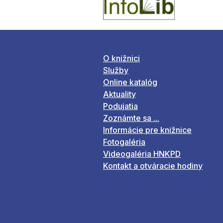
O knižnici
Služby
Online katalóg
Aktuality
Podujatia
Zoznámte sa ...
Informácie pre knižnice
Fotogaléria
Videogaléria HNKPD
Kontakt a otváracie hodiny