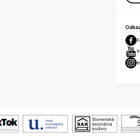
Odkaz
F
Y
I