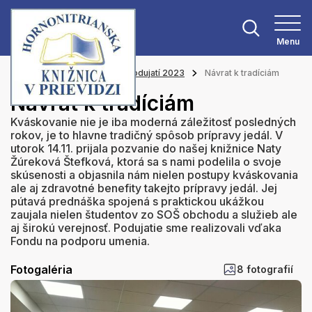
Menu
Hlavná stránka
Z našich podujatí 2023
Návrat k tradíciám
Návrat k tradíciám
Kváskovanie nie je iba moderná záležitosť posledných
rokov, je to hlavne tradičný spôsob prípravy jedál. V
utorok 14.11. prijala pozvanie do našej knižnice Naty
Žúreková Štefková, ktorá sa s nami podelila o svoje
skúsenosti a objasnila nám nielen postupy kváskovania
ale aj zdravotné benefity takejto prípravy jedál. Jej
pútavá prednáška spojená s praktickou ukážkou
zaujala nielen študentov zo SOŠ obchodu a služieb ale
aj širokú verejnosť. Podujatie sme realizovali vďaka
Fondu na podporu umenia.
Fotogaléria
8 fotografií