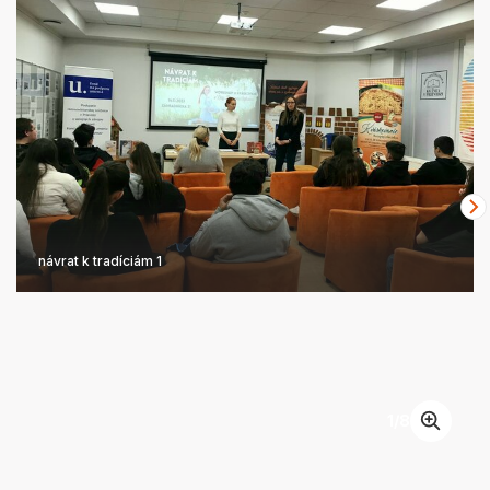
návrat k tradíciám 1
1
/
8