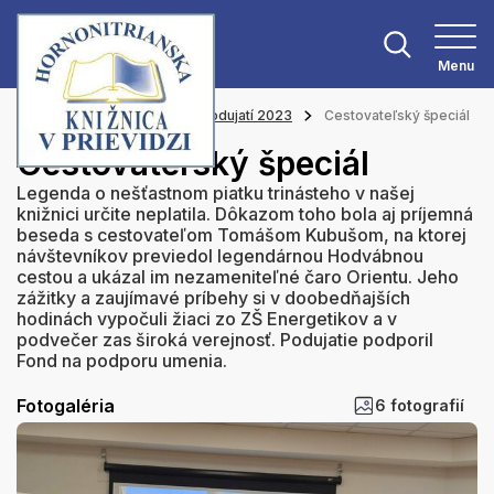
Menu
Hlavná stránka
Z našich podujatí 2023
Cestovateľský špeciál
Cestovateľský špeciál
Legenda o nešťastnom piatku trinásteho v našej
knižnici určite neplatila. Dôkazom toho bola aj príjemná
beseda s cestovateľom Tomášom Kubušom, na ktorej
návštevníkov previedol legendárnou Hodvábnou
cestou a ukázal im nezameniteľné čaro Orientu. Jeho
zážitky a zaujímavé príbehy si v doobedňajších
hodinách vypočuli žiaci zo ZŠ Energetikov a v
podvečer zas široká verejnosť. Podujatie podporil
Fond na podporu umenia.
Fotogaléria
6 fotografií