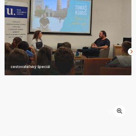
cestovateľský špeciál
1
/
6