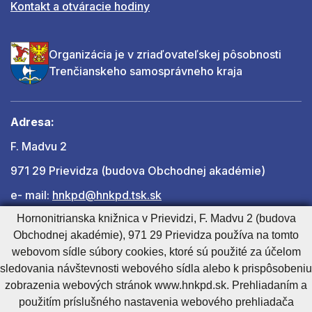
Kontakt a otváracie hodiny
Organizácia je v zriaďovateľskej pôsobnosti
Trenčianskeho samosprávneho kraja
Adresa:
F. Madvu 2
971 29 Prievidza (budova Obchodnej akadémie)
e- mail:
hnkpd@hnkpd.tsk.sk
Hornonitrianska knižnica v Prievidzi, F. Madvu 2 (budova
Obchodnej akadémie), 971 29 Prievidza používa na tomto
Ďalšie kontakty
webovom sídle súbory cookies, ktoré sú použité za účelom
sledovania návštevnosti webového sídla alebo k prispôsobeniu
zobrazenia webových stránok www.hnkpd.sk. Prehliadaním a
Cookies nastavenie
Cookies - viac informácií
Vyhlásenie o prístupnosti
použitím príslušného nastavenia webového prehliadača
Technický prevádzkovateľ
Správca obsahu