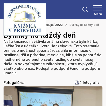
Menu
Hlavná stránka
Z našich podujatí 2023
Bylinky na každý deň
Bylinky na každý deň
Našu knižnicu navštívila známa slovenská bylinkárka,
liečiteľka a učiteľka, Iveta Henzelyová. Toto stretnutie
prinieslo možnosť spoznať rozsiahle informácie o
rastlinnej ríši a prírodnej medicíne, hlbšie sa ponoriť do
nádherného zeleného sveta rastlín, do sveta našej
duše, a odkryť tajomné zákonitosti, ktoré ovplyvňujú
všetko okolo nás. Podujatie podporil Fond na podporu
umenia.
Fotogaléria
4 fotografie