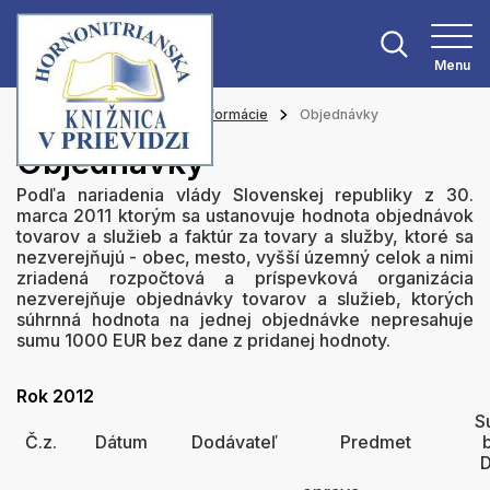
Menu
Hlavná stránka
Verejné informácie
Objednávky
Objednávky
Podľa nariadenia vlády Slovenskej republiky z 30.
marca 2011 ktorým sa ustanovuje hodnota objednávok
tovarov a služieb a faktúr za tovary a služby, ktoré sa
nezverejňujú - obec, mesto, vyšší územný celok a nimi
zriadená rozpočtová a príspevková organizácia
nezverejňuje objednávky tovarov a služieb, ktorých
súhrnná hodnota na jednej objednávke nepresahuje
sumu 1000 EUR bez dane z pridanej hodnoty.
Rok 2012
S
Č.z.
Dátum
Dodávateľ
Predmet