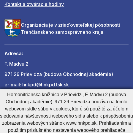
Kontakt a otváracie hodiny
Organizácia je v zriaďovateľskej pôsobnosti
Trenčianskeho samosprávneho kraja
Adresa:
F. Madvu 2
971 29 Prievidza (budova Obchodnej akadémie)
e- mail:
hnkpd@hnkpd.tsk.sk
Hornonitrianska knižnica v Prievidzi, F. Madvu 2 (budova
Obchodnej akadémie), 971 29 Prievidza používa na tomto
Ďalšie kontakty
webovom sídle súbory cookies, ktoré sú použité za účelom
sledovania návštevnosti webového sídla alebo k prispôsobeniu
zobrazenia webových stránok www.hnkpd.sk. Prehliadaním a
Cookies nastavenie
Cookies - viac informácií
Vyhlásenie o prístupnosti
použitím príslušného nastavenia webového prehliadača
Technický prevádzkovateľ
Správca obsahu