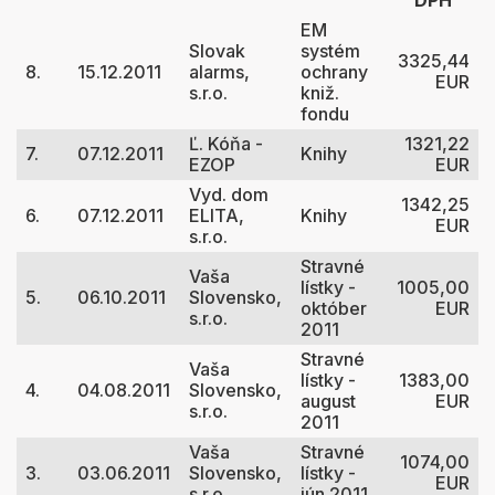
DPH
EM
Slovak
systém
3325,44
8.
15.12.2011
alarms,
ochrany
EUR
s.r.o.
kniž.
fondu
Ľ. Kóňa -
1321,22
7.
07.12.2011
Knihy
EZOP
EUR
Vyd. dom
1342,25
6.
07.12.2011
ELITA,
Knihy
EUR
s.r.o.
Stravné
Vaša
lístky -
1005,00
5.
06.10.2011
Slovensko,
október
EUR
s.r.o.
2011
Stravné
Vaša
lístky -
1383,00
4.
04.08.2011
Slovensko,
august
EUR
s.r.o.
2011
Vaša
Stravné
1074,00
3.
03.06.2011
Slovensko,
lístky -
EUR
s.r.o.
jún 2011