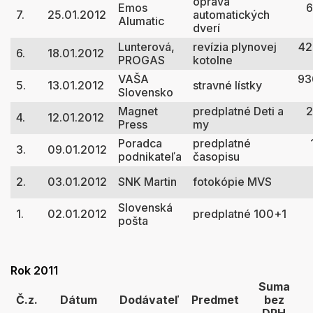
oprava
Emos
6
7.
25.01.2012
automatických
Alumatic
dverí
Lunterová,
revízia plynovej
42
6.
18.01.2012
PROGAS
kotolne
VAŠA
93
5.
13.01.2012
stravné lístky
Slovensko
Magnet
predplatné Deti a
2
4.
12.01.2012
Press
my
Poradca
predplatné
3.
09.01.2012
podnikateľa
časopisu
2.
03.01.2012
SNK Martin
fotokópie MVS
Slovenská
1.
02.01.2012
predplatné 100+1
pošta
Rok 2011
Suma
Č.z.
Dátum
Dodávateľ
Predmet
bez