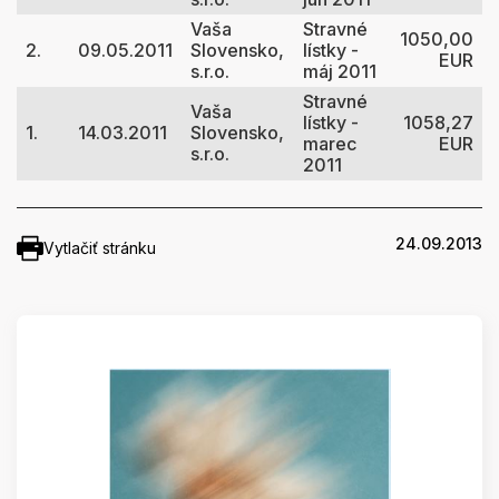
Vaša
Stravné
1050,00
2.
09.05.2011
Slovensko,
lístky -
EUR
s.r.o.
máj 2011
Stravné
Vaša
lístky -
1058,27
1.
14.03.2011
Slovensko,
marec
EUR
s.r.o.
2011
24.09.2013
Vytlačiť stránku