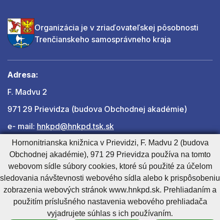
Organizácia je v zriaďovateľskej pôsobnosti
Trenčianskeho samosprávneho kraja
Adresa:
F. Madvu 2
971 29 Prievidza (budova Obchodnej akadémie)
e- mail:
hnkpd@hnkpd.tsk.sk
Hornonitrianska knižnica v Prievidzi, F. Madvu 2 (budova
Obchodnej akadémie), 971 29 Prievidza používa na tomto
Ďalšie kontakty
webovom sídle súbory cookies, ktoré sú použité za účelom
sledovania návštevnosti webového sídla alebo k prispôsobeniu
zobrazenia webových stránok www.hnkpd.sk. Prehliadaním a
Cookies nastavenie
Cookies - viac informácií
Vyhlásenie o prístupnosti
použitím príslušného nastavenia webového prehliadača
Technický prevádzkovateľ
Správca obsahu
vyjadrujete súhlas s ich používaním.