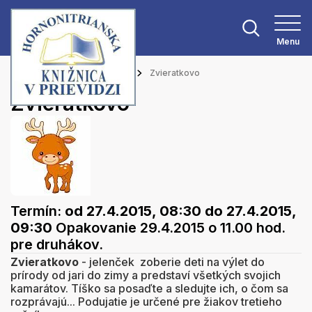
Menu
Hlavná stránka
Podujatia
Zvieratkovo
Zvieratkovo
Termín:
od 27.4.2015, 08:30
do 27.4.2015,
09:30
Opakovanie 29.4.2015 o 11.00 hod.
pre druhákov.
Zvieratkovo
- jelenček zoberie deti na výlet do
prírody od jari do zimy a predstaví všetkých svojich
kamarátov. Tíško sa posaďte a sledujte ich, o čom sa
rozprávajú... Podujatie je určené pre žiakov tretieho