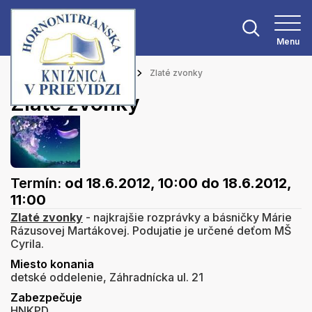
Menu
Hlavná stránka
Podujatia
Zlaté zvonky
Zlaté zvonky
Termín:
od 18.6.2012, 10:00
do 18.6.2012,
11:00
Zlaté zvonky
- najkrajšie rozprávky a básničky Márie
Rázusovej Martákovej. Podujatie je určené deťom MŠ
Cyrila.
Miesto konania
detské oddelenie, Záhradnícka ul. 21
Zabezpečuje
HNKPD