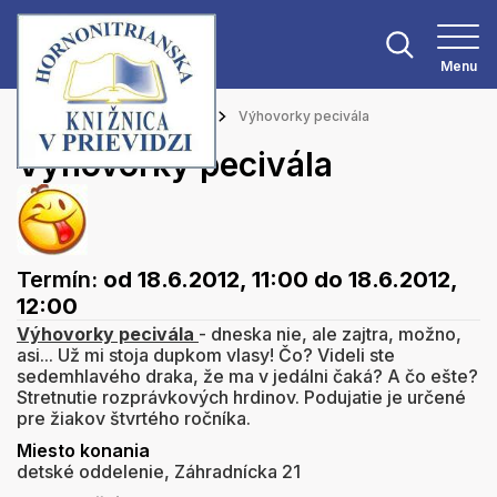
Menu
Hlavná stránka
Podujatia
Výhovorky pecivála
Výhovorky pecivála
Termín:
od 18.6.2012, 11:00
do 18.6.2012,
12:00
Výhovorky pecivála
- dneska nie, ale zajtra, možno,
asi... Už mi stoja dupkom vlasy! Čo? Videli ste
sedemhlavého draka, že ma v jedálni čaká? A čo ešte?
Stretnutie rozprávkových hrdinov. Podujatie je určené
pre žiakov štvrtého ročníka.
Miesto konania
detské oddelenie, Záhradnícka 21