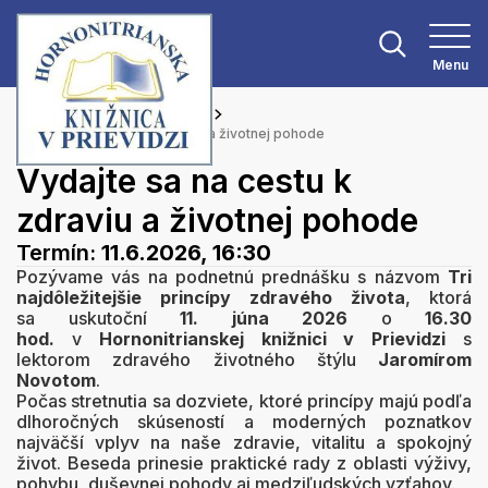
Menu
Hlavná stránka
Podujatia
Vydajte sa na cestu k zdraviu a životnej pohode
Vydajte sa na cestu k
zdraviu a životnej pohode
Termín:
11.6.2026, 16:30
Pozývame vás na podnetnú prednášku s názvom
Tri
najdôležitejšie princípy zdravého života
, ktorá
sa uskutoční
11. júna 2026
o
16.30
hod.
v
Hornonitrianskej knižnici v Prievidzi
s
lektorom zdravého životného štýlu
Jaromírom
Novotom
.
Počas stretnutia sa dozviete, ktoré princípy majú podľa
dlhoročných skúseností a moderných poznatkov
najväčší vplyv na naše zdravie, vitalitu a spokojný
život. Beseda prinesie praktické rady z oblasti výživy,
pohybu, duševnej pohody aj medziľudských vzťahov.