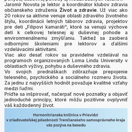
Jaromír Novota je lektor a koordinátor klubov zdravia
občianskeho združenia
Život a zdravie
. Už viac ako
20 rokov sa aktívne venuje oblasti zdravého životného
štýlu, koordinácii letných táborov zdravia, projektov
pre deti „Filipovi kamaráti“, ktoré sa venujú výchove
detí k celkovej telesnej aj duševnej pohode a
environmenálnemu zmýšľaniu. Taktiež sa zaoberá
odbornými školeniami pre lektorov a ďalšími
vzdelávacími aktivitami.
Viac ako desať rokov sa pravidelne vzdelával na
programoch organizovaných Loma Linda University v
oblastiach výživy, pohybu a duševného zdravia.
Vo svojich prednáškach zdôrazňuje prepojenie
telesného, psychického a sociálneho rozmeru života.
Za jednu z najvyšších hodnôt považuje kvalitné vzťahy
medzi ľuďmi.
Príďte sa inšpirovať, načerpať nové poznatky a objaviť
jednoduché princípy, ktoré môžu pozitívne ovplyvniť
váš každodenný život.