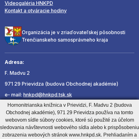
Videogaléria HNKPD
Kontakt a otváracie hodiny
Organizácia je v zriaďovateľskej pôsobnosti
Trenčianskeho samosprávneho kraja
Adresa:
F. Madvu 2
971 29 Prievidza (budova Obchodnej akadémie)
e- mail:
hnkpd@hnkpd.tsk.sk
Hornonitrianska knižnica v Prievidzi, F. Madvu 2 (budova
Obchodnej akadémie), 971 29 Prievidza používa na tomto
Ďalšie kontakty
webovom sídle súbory cookies, ktoré sú použité za účelom
sledovania návštevnosti webového sídla alebo k prispôsobeniu
zobrazenia webových stránok www.hnkpd.sk. Prehliadaním a
Cookies nastavenie
Cookies - viac informácií
Vyhlásenie o prístupnosti