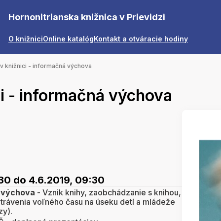
Hornonitrianska knižnica v Prievidzi
O knižnici
Online katalóg
Kontakt a otváracie hodiny
 v knižnici - informačná výchova
ici - informačná výchova
:30
do 4.6.2019, 09:30
á výchova
- Vznik knihy, zaobchádzanie s knihou,
ti trávenia voľného času na úseku detí a mládeže
zy).