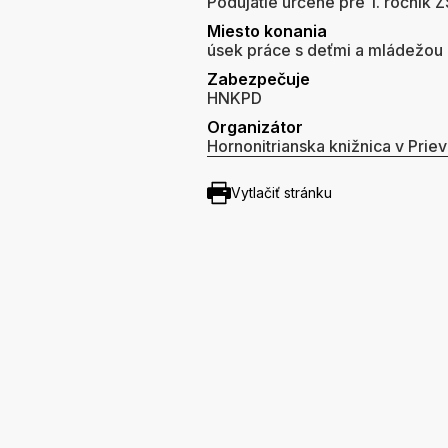
Podujatie určené pre 1. ročník 
Miesto konania
úsek práce s deťmi a mládežou d
Zabezpečuje
HNKPD
Organizátor
Hornonitrianska knižnica v Priev
Vytlačiť stránku