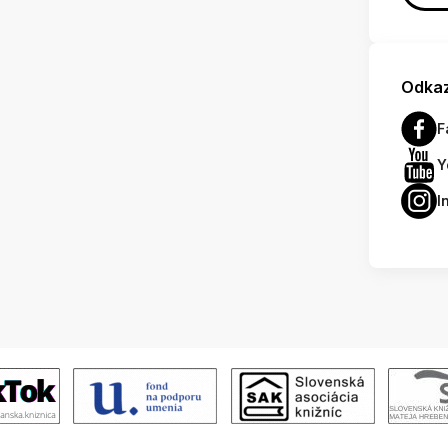
Odkaz
F
Y
I