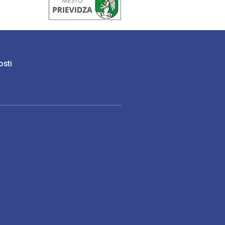
osti
)