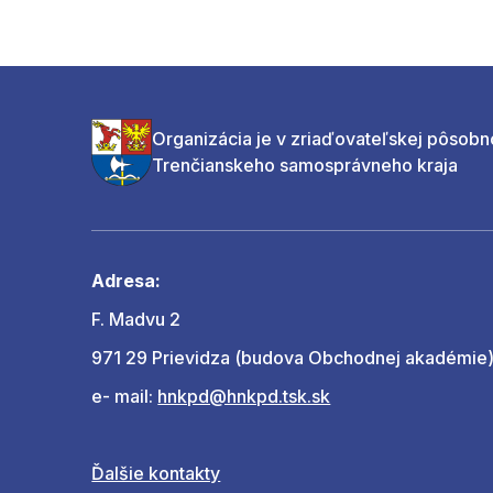
Organizácia je v zriaďovateľskej pôsobn
Trenčianskeho samosprávneho kraja
Adresa:
F. Madvu 2
971 29 Prievidza (budova Obchodnej akadémie
e- mail:
hnkpd@hnkpd.tsk.sk
Ďalšie kontakty