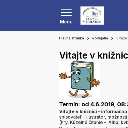
Menu
Hlavná stránka
Podujatia
Vitajte
Vitajte v knižn
Termín:
od 4.6.2019, 08
Vitajte v knižnici - informačn
spisovateľ – ilustrátor, možnos
(hry, Kúzelné čítanie - Alba, kví