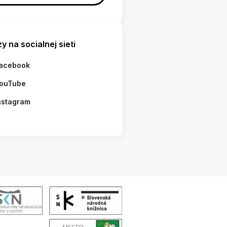
y na socialnej sieti
acebook
ouTube
nstagram