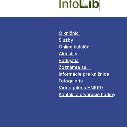
O knižnici
Služby
Online katalóg
Aktuality
Podujatia
Zoznámte sa ...
Informácie pre knižnice
Fotogaléria
Videogaléria HNKPD
Kontakt a otváracie hodiny