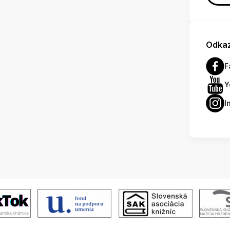
Odkaz
F
Y
I