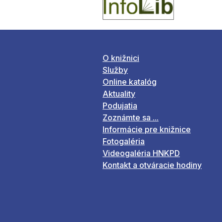
O knižnici
Služby
Online katalóg
Aktuality
Podujatia
Zoznámte sa ...
Informácie pre knižnice
Fotogaléria
Videogaléria HNKPD
Kontakt a otváracie hodiny