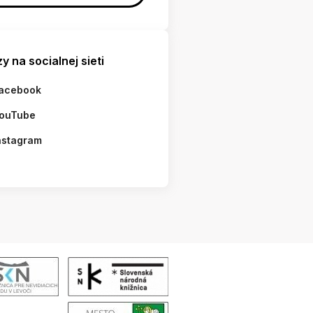
y na socialnej sieti
acebook
ouTube
nstagram