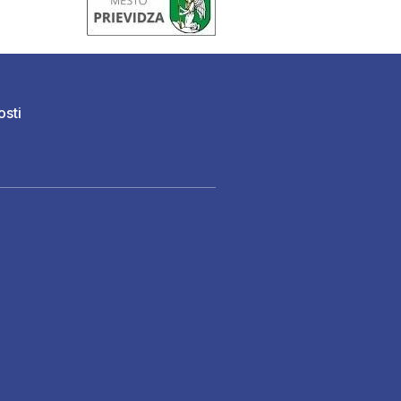
osti
)