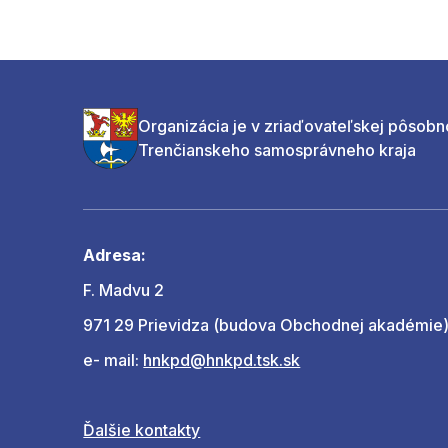
Organizácia je v zriaďovateľskej pôsobn
Trenčianskeho samosprávneho kraja
Adresa:
F. Madvu 2
971 29 Prievidza (budova Obchodnej akadémie
e- mail:
hnkpd@hnkpd.tsk.sk
Ďalšie kontakty