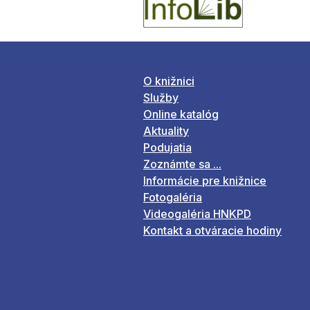
O knižnici
Služby
Online katalóg
Aktuality
Podujatia
Zoznámte sa ...
Informácie pre knižnice
Fotogaléria
Videogaléria HNKPD
Kontakt a otváracie hodiny