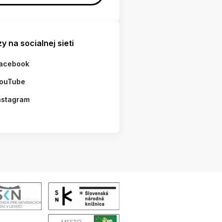
y na socialnej sieti
acebook
ouTube
nstagram