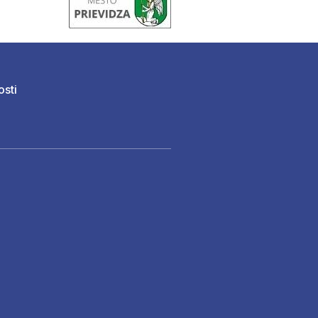
osti
)