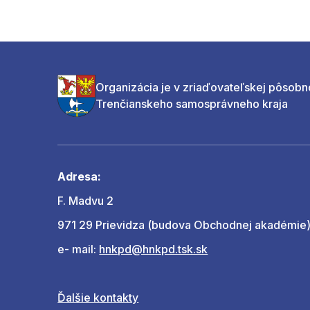
Organizácia je v zriaďovateľskej pôsobn
Trenčianskeho samosprávneho kraja
Adresa:
F. Madvu 2
971 29 Prievidza (budova Obchodnej akadémie
e- mail:
hnkpd@hnkpd.tsk.sk
Ďalšie kontakty