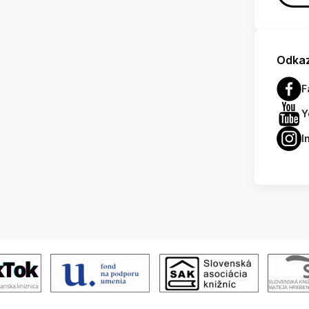
Odkaz
F
Y
I