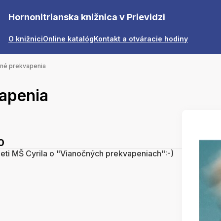
Hornonitrianska knižnica v Prievidzi
O knižnici
Online katalóg
Kontakt a otváracie hodiny
né prekvapenia
apenia
0
deti MŠ Cyrila o "Vianočných prekvapeniach":-)