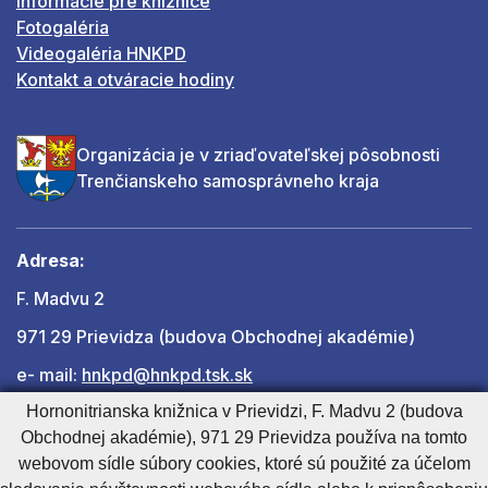
Informácie pre knižnice
Fotogaléria
Videogaléria HNKPD
Kontakt a otváracie hodiny
Organizácia je v zriaďovateľskej pôsobnosti
Trenčianskeho samosprávneho kraja
Adresa:
F. Madvu 2
971 29 Prievidza (budova Obchodnej akadémie)
e- mail:
hnkpd@hnkpd.tsk.sk
Hornonitrianska knižnica v Prievidzi, F. Madvu 2 (budova
Obchodnej akadémie), 971 29 Prievidza používa na tomto
Ďalšie kontakty
webovom sídle súbory cookies, ktoré sú použité za účelom