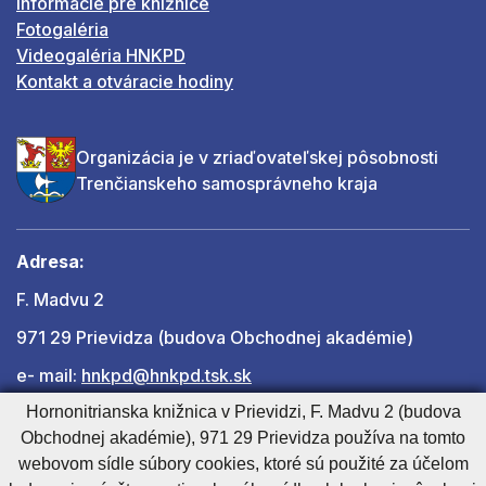
Informácie pre knižnice
Fotogaléria
Videogaléria HNKPD
Kontakt a otváracie hodiny
Organizácia je v zriaďovateľskej pôsobnosti
Trenčianskeho samosprávneho kraja
Adresa:
F. Madvu 2
971 29 Prievidza (budova Obchodnej akadémie)
e- mail:
hnkpd@hnkpd.tsk.sk
Hornonitrianska knižnica v Prievidzi, F. Madvu 2 (budova
Obchodnej akadémie), 971 29 Prievidza používa na tomto
Ďalšie kontakty
webovom sídle súbory cookies, ktoré sú použité za účelom