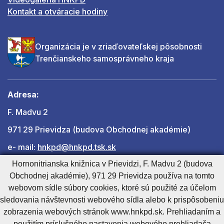
Kontakt a otváracie hodiny
Organizácia je v zriaďovateľskej pôsobnosti
Trenčianskeho samosprávneho kraja
Adresa:
F. Madvu 2
971 29 Prievidza (budova Obchodnej akadémie)
e- mail:
hnkpd@hnkpd.tsk.sk
Hornonitrianska knižnica v Prievidzi, F. Madvu 2 (budova
Obchodnej akadémie), 971 29 Prievidza používa na tomto
Ďalšie kontakty
webovom sídle súbory cookies, ktoré sú použité za účelom
sledovania návštevnosti webového sídla alebo k prispôsobeniu
zobrazenia webových stránok www.hnkpd.sk. Prehliadaním a
Cookies nastavenie
Cookies - viac informácií
Vyhlásenie o prístupnosti
použitím príslušného nastavenia webového prehliadača
Technický prevádzkovateľ
Správca obsahu