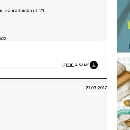
i, Záhradnícka ul. 21
idzi
PDF
, 4,53 MB
21.03.2017