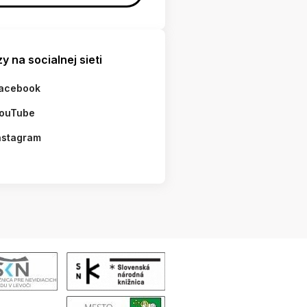
y na socialnej sieti
acebook
ouTube
nstagram