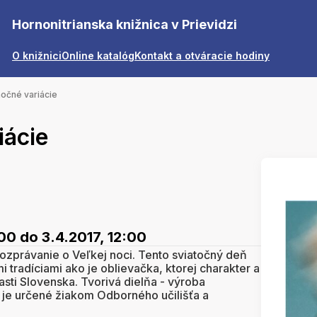
Hornonitrianska knižnica v Prievidzi
O knižnici
Online katalóg
Kontakt a otváracie hodiny
očné variácie
iácie
:00
do 3.4.2017, 12:00
rozprávanie o Veľkej noci. Tento sviatočný deň
 tradíciami ako je oblievačka, ktorej charakter a
asti Slovenska. Tvorivá dielňa - výroba
je určené žiakom Odborného učilišťa a