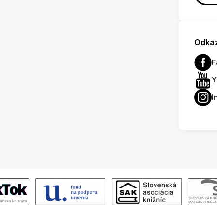
Odkaz
F
Y
I