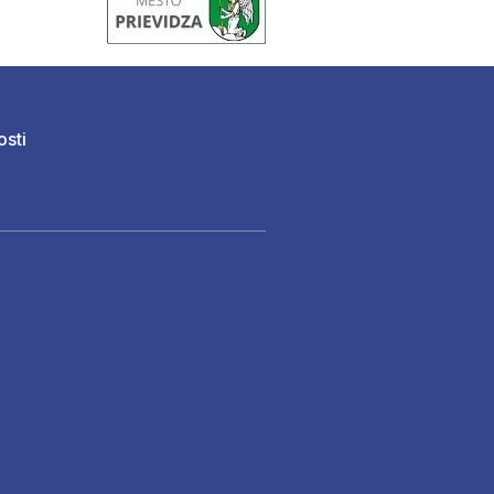
osti
)