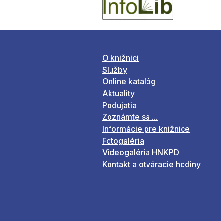
O knižnici
Služby
Online katalóg
Aktuality
Podujatia
Zoznámte sa ...
Informácie pre knižnice
Fotogaléria
Videogaléria HNKPD
Kontakt a otváracie hodiny