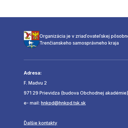
Organizácia je v zriaďovateľskej pôsobn
Trenčianskeho samosprávneho kraja
Adresa:
F. Madvu 2
971 29 Prievidza (budova Obchodnej akadémie
e- mail:
hnkpd@hnkpd.tsk.sk
Ďalšie kontakty