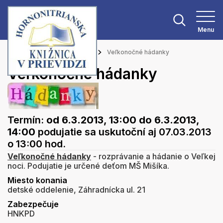
Menu
Hlavná stránka
Podujatia
Veľkonočné hádanky
Veľkonočné hádanky
Termín:
od 6.3.2013, 13:00
do 6.3.2013,
14:00
podujatie sa uskutoční aj 07.03.2013
o 13:00 hod.
Veľkonočné hádanky
- rozprávanie a hádanie o Veľkej
noci. Podujatie je určené deťom MŠ Mišíka.
Miesto konania
detské oddelenie, Záhradnícka ul. 21
Zabezpečuje
HNKPD