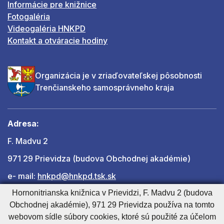
Informácie pre knižnice
Fotogaléria
Videogaléria HNKPD
Kontakt a otváracie hodiny
Organizácia je v zriaďovateľskej pôsobnosti
Trenčianskeho samosprávneho kraja
Adresa:
F. Madvu 2
971 29 Prievidza (budova Obchodnej akadémie)
e- mail:
hnkpd@hnkpd.tsk.sk
Hornonitrianska knižnica v Prievidzi, F. Madvu 2 (budova
Obchodnej akadémie), 971 29 Prievidza používa na tomto
Ďalšie kontakty
webovom sídle súbory cookies, ktoré sú použité za účelom