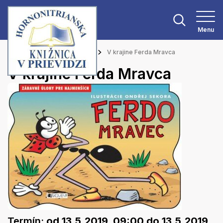
Menu
Hlavná stránka
Podujatia
V krajine Ferda Mravca
V krajine Ferda Mravca
Termín:
od 13.5.2019, 09:00
do 13.5.2019,