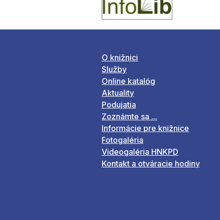
O knižnici
Služby
Online katalóg
Aktuality
Podujatia
Zoznámte sa ...
Informácie pre knižnice
Fotogaléria
Videogaléria HNKPD
Kontakt a otváracie hodiny