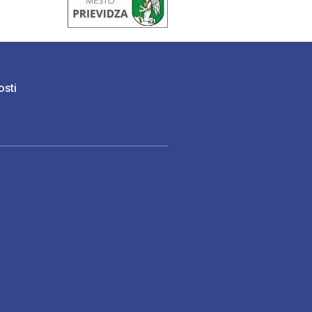
osti
)