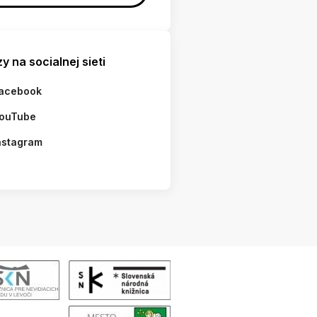
y na socialnej sieti
acebook
ouTube
nstagram