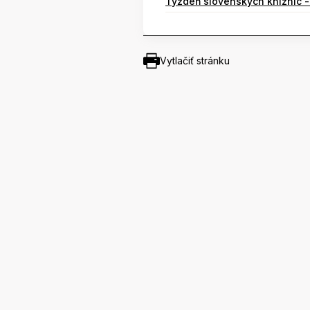
Týždeň slovenských knižníc -
Vytlačiť stránku