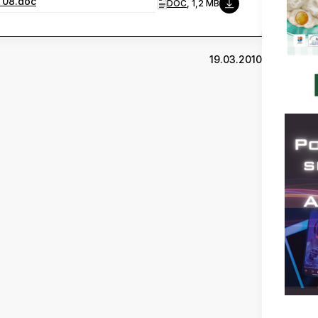
 08.doc
DOC
, 1,2 MB
19.03.2010