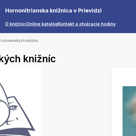
Hornonitrianska knižnica v Prievidzi
O knižnici
Online katalóg
Kontakt a otváracie hodiny
 slovenských knižníc
kých knižníc