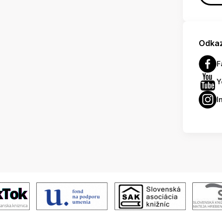
Odkaz
F
Y
I