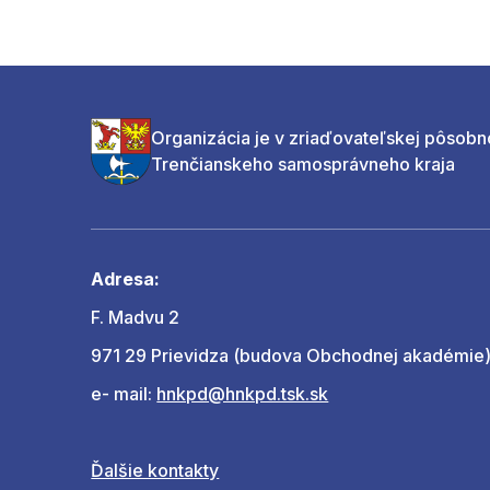
Organizácia je v zriaďovateľskej pôsobn
Trenčianskeho samosprávneho kraja
Adresa:
F. Madvu 2
971 29 Prievidza (budova Obchodnej akadémie
e- mail:
hnkpd@hnkpd.tsk.sk
Ďalšie kontakty