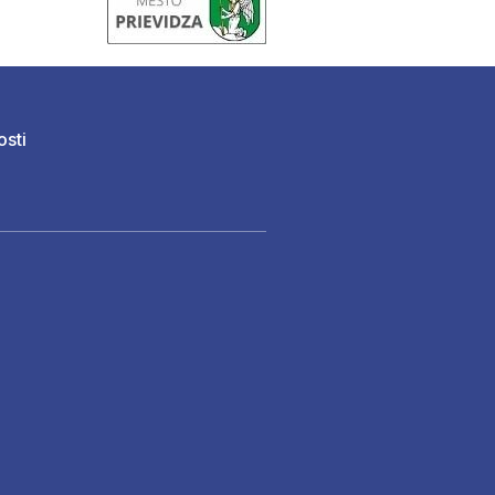
osti
)