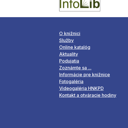
O knižnici
Služby
Online katalóg
Aktuality
Podujatia
Zoznámte sa ...
Informácie pre knižnice
Fotogaléria
Videogaléria HNKPD
Kontakt a otváracie hodiny