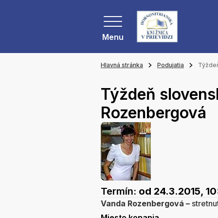
Menu
Hlavná stránka
Podujatia
Týždeň
Týždeň slovens
Rozenbergová
Termín:
od 24.3.2015, 1
Vanda Rozenbergová –
stretnu
Miesto konania