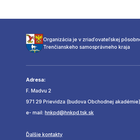
Organizácia je v zriaďovateľskej pôsobn
Trenčianskeho samosprávneho kraja
Adresa:
F. Madvu 2
971 29 Prievidza (budova Obchodnej akadémie
e- mail:
hnkpd@hnkpd.tsk.sk
Ďalšie kontakty