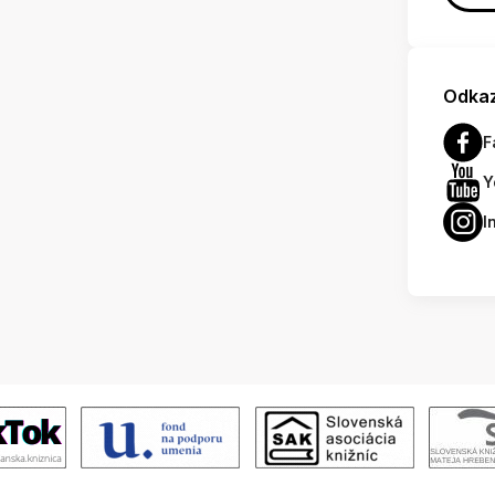
Odkaz
F
Y
I