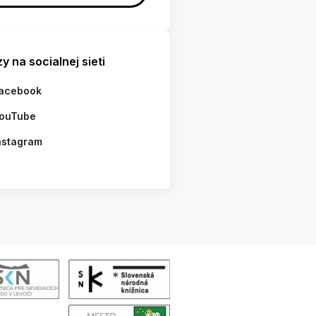
y na socialnej sieti
acebook
ouTube
nstagram