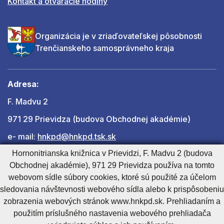
Kontakt a otváracie hodiny
Organizácia je v zriaďovateľskej pôsobnosti
Trenčianskeho samosprávneho kraja
Adresa:
F. Madvu 2
971 29 Prievidza (budova Obchodnej akadémie)
e- mail:
hnkpd@hnkpd.tsk.sk
Hornonitrianska knižnica v Prievidzi, F. Madvu 2 (budova
Obchodnej akadémie), 971 29 Prievidza používa na tomto
Ďalšie kontakty
webovom sídle súbory cookies, ktoré sú použité za účelom
sledovania návštevnosti webového sídla alebo k prispôsobeniu
zobrazenia webových stránok www.hnkpd.sk. Prehliadaním a
Cookies nastavenie
Cookies - viac informácií
Vyhlásenie o prístupnosti
použitím príslušného nastavenia webového prehliadača
Technický prevádzkovateľ
Správca obsahu