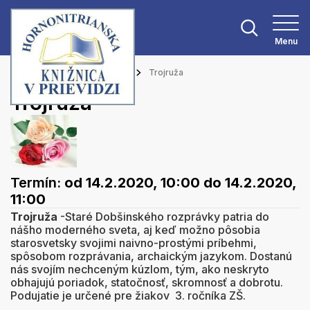
Menu
Hlavná stránka
Podujatia
Trojruža
Trojruža
Termín:
od 14.2.2020, 10:00
do 14.2.2020,
11:00
Trojruža
-Staré Dobšinského rozprávky patria do
nášho moderného sveta, aj keď možno pôsobia
starosvetsky svojimi naivno-prostými príbehmi,
spôsobom rozprávania, archaickým jazykom. Dostanú
nás svojím nechceným kúzlom, tým, ako neskryto
obhajujú poriadok, statočnosť, skromnosť a dobrotu.
Podujatie je určené pre žiakov 3. ročníka ZŠ.