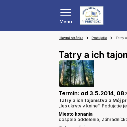
Menu
Hlavná stránka
Podujatia
Tatry a
Tatry a ich tajo
Termín:
od 3.5.2014, 08
Tatry a ich tajomstvá a Môj pr
„les ukrytý v knihe“. Podujatie j
Miesto konania
dospelé oddelenie, Záhradnícka 