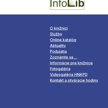
O knižnici
Služby
Online katalóg
Aktuality
Podujatia
Zoznámte sa ...
Informácie pre knižnice
Fotogaléria
Videogaléria HNKPD
Kontakt a otváracie hodiny