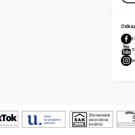
Odkaz
F
Y
I