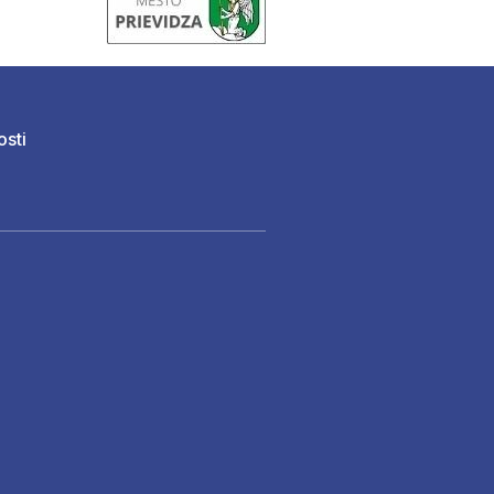
osti
)