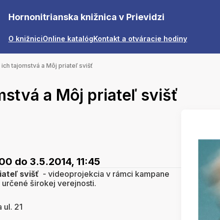
Hornonitrianska knižnica v Prievidzi
O knižnici
Online katalóg
Kontakt a otváracie hodiny
 ich tajomstvá a Môj priateľ svišť
mstvá a Môj priateľ svišť
:00
do 3.5.2014, 11:45
iateľ svišť
- videoprojekcia v rámci kampane
e určené širokej verejnosti.
ul. 21