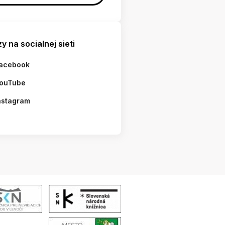
y na socialnej sieti
acebook
ouTube
nstagram