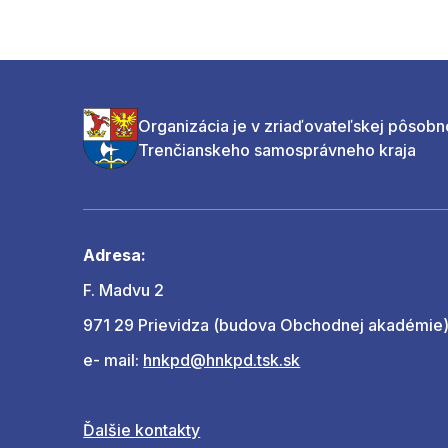
Organizácia je v zriaďovateľskej pôsobn
Trenčianskeho samosprávneho kraja
Adresa:
F. Madvu 2
971 29 Prievidza (budova Obchodnej akadémie
e- mail:
hnkpd@hnkpd.tsk.sk
Ďalšie kontakty