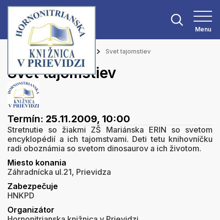
Menu
Hlavná stránka
Podujatia
Svet tajomstiev
Svet tajomstiev
Termín:
25.11.2009, 10:00
Stretnutie so žiakmi ZŠ Mariánska ERIN so svetom
encyklopédií a ich tajomstvami. Deti tetu knihovníčku
radi oboznámia so svetom dinosaurov a ich životom.
Miesto konania
Záhradnícka ul.21, Prievidza
Zabezpečuje
HNKPD
Organizátor
Hornonitrianska knižnica v Prievidzi