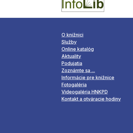
O knižnici
Služby
Online katalóg
Aktuality
Podujatia
Zoznámte sa ...
Informácie pre knižnice
Fotogaléria
Videogaléria HNKPD
Kontakt a otváracie hodiny