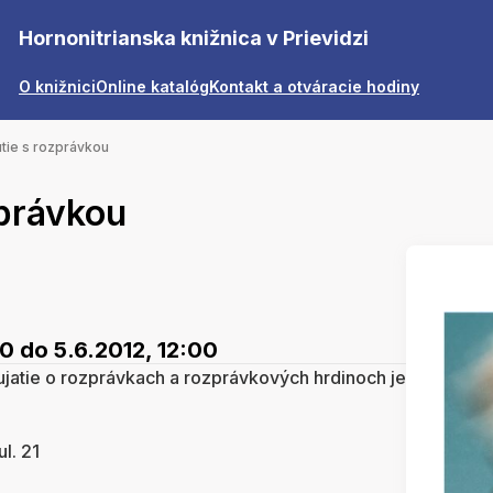
Hornonitrianska knižnica v Prievidzi
O knižnici
Online katalóg
Kontakt a otváracie hodiny
utie s rozprávkou
zprávkou
00
do 5.6.2012, 12:00
ujatie o rozprávkach a rozprávkových hrdinoch je
l. 21