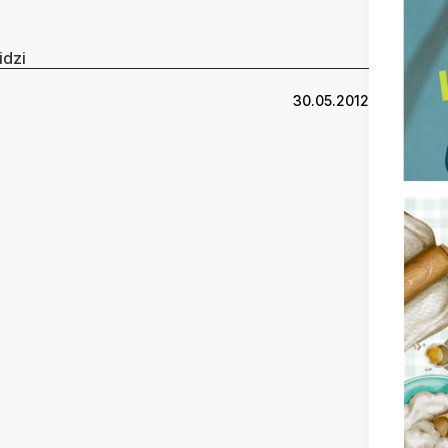
idzi
30.05.2012