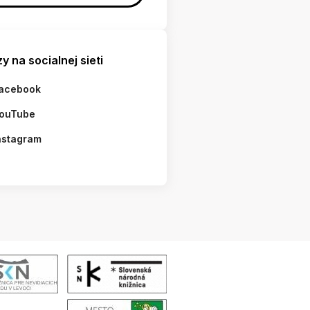
y na socialnej sieti
acebook
ouTube
nstagram