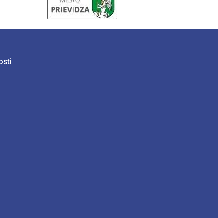
osti
)