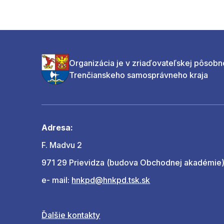
Organizácia je v zriaďovateľskej pôsobn
Trenčianskeho samosprávneho kraja
Adresa:
F. Madvu 2
971 29 Prievidza (budova Obchodnej akadémie
e- mail:
hnkpd@hnkpd.tsk.sk
Ďalšie kontakty