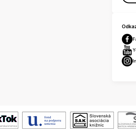
Odkaz
F
Y
I