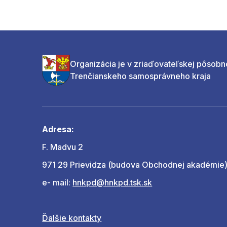
Organizácia je v zriaďovateľskej pôsobn
Trenčianskeho samosprávneho kraja
Adresa:
F. Madvu 2
971 29 Prievidza (budova Obchodnej akadémie
e- mail:
hnkpd@hnkpd.tsk.sk
Ďalšie kontakty