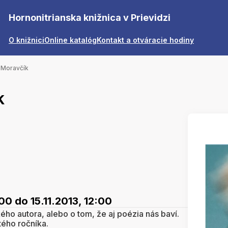
Hornonitrianska knižnica v Prievidzi
O knižnici
Online katalóg
Kontakt a otváracie hodiny
 Moravčík
k
:00
do 15.11.2013, 12:00
ého autora, alebo o tom, že aj poézia nás baví.
tého ročníka.