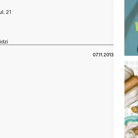
l. 21
idzi
07.11.2013