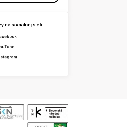
y na socialnej sieti
acebook
ouTube
nstagram