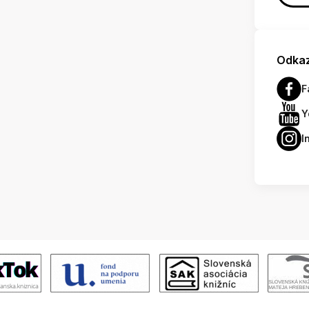
Odkaz
F
Y
I