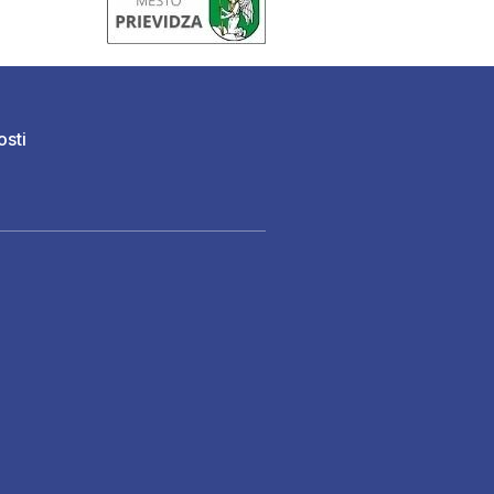
osti
)