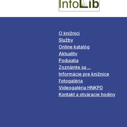
O knižnici
Služby
Online katalóg
Aktuality
Podujatia
Zoznámte sa ...
Informácie pre knižnice
Fotogaléria
Videogaléria HNKPD
Kontakt a otváracie hodiny