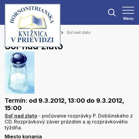
Menu
Hlavná stránka
Podujatia
Soľ nad zlato
Soľ nad zlato
Termín:
od 9.3.2012, 13:00
do 9.3.2012,
15:00
Soľ nad zlato
- počúvanie rozprávky P. Dobšinského z
CD. Rozprávkový záver prázdnin a aj rozprávkového
týždňa.
Miesto konania