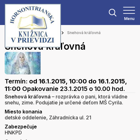
Menu
Hlavná stránka
Podujatia
Snehová kráľovná
Snehová kráľovná
Termín:
od 16.1.2015, 10:00
do 16.1.2015,
11:00
Opakovanie 23.1.2015 o 10.00 hod.
Snehová kráľovná
– rozprávka o pani, ktorá vládne
snehu, zime. Podujatie je určené deťom MŠ Cyrila.
Miesto konania
detské oddelenie, Záhradnícka ul. 21
Zabezpečuje
HNKPD